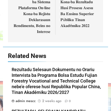
𝐛𝐚 𝐒𝐢𝐬𝐭𝐞𝐦𝐚
𝐊𝐨𝐧𝐚-𝐛𝐚 𝐑𝐞𝐳𝐮𝐥𝐭𝐚𝐝𝐮
𝐏𝐥𝐚𝐭𝐚𝐟𝐨𝐫𝐦𝐚 𝐎𝐧-𝐥𝐢𝐧𝐞
𝐇𝐮𝐬𝐢 𝐏𝐫𝐨𝐬𝐞𝐬𝐮 𝐀𝐬𝐞𝐬𝐮
𝐊𝐨𝐧𝐚-𝐛𝐚 𝐑𝐞𝐣𝐢𝐬𝐭𝐮
𝐁𝐚 𝐄𝐧𝐬𝐢𝐧𝐮 𝐒𝐮𝐩𝐞𝐫𝐢𝐨𝐫
𝐃𝐞𝐤𝐥𝐚𝐫𝐚𝐬𝐚𝐮𝐧
𝐏ú𝐛𝐥𝐢𝐤𝐮 𝐓𝐢𝐧𝐚𝐧
𝐑𝐞𝐧𝐝𝐢𝐦𝐞𝐧𝐭𝐮, 𝐁𝐞𝐢𝐧𝐬 𝐧𝐨
𝐀𝐤𝐚𝐝é𝐦𝐢𝐤𝐮 𝟐𝟎𝟐𝟐
𝐈𝐧𝐭𝐞𝐫𝐞𝐬𝐞
Related News
Rezultadu Selesaun Dokumentu no Orariu
Intervista ba Programa Bolsa Estudu Fujian
Forestry Vocational and Technical College
nebe’e oferese husi Republika Popular China,
Tinan Akadémiku 2026/2027
admin mescc
2 weeks ago
0