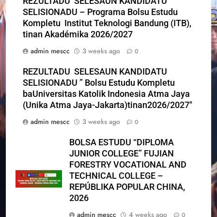
REZULTADU SELESAUN KANDIDATU
SELISIONADU – Programa Bolsu Estudu
Kompletu Institut Teknologi Bandung (ITB),
tinan Akadémika 2026/2027
admin mescc
3 weeks ago
0
REZULTADU SELESAUN KANDIDATU
SELISIONADU ” Bolsu Estudu Kompletu
baUniversitas Katolik Indonesia Atma Jaya
(Unika Atma Jaya-Jakarta)tinan2026/2027″
admin mescc
3 weeks ago
0
BOLSA ESTUDU “DIPLOMA
JUNIOR COLLEGE” FUJIAN
FORESTRY VOCATIONAL AND
TECHNICAL COLLEGE –
REPÚBLIKA POPULAR CHINA,
2026
admin mescc
4 weeks ago
0