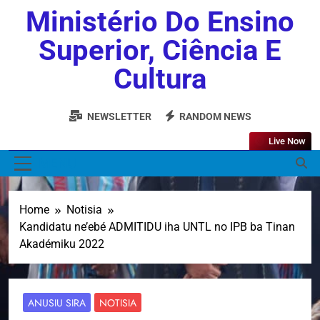
Ministério Do Ensino
Superior, Ciência E
Cultura
NEWSLETTER
RANDOM NEWS
Live Now
MENU
Home
Notisia
Kandidatu ne’ebé ADMITIDU iha UNTL no IPB ba Tinan
Akadémiku 2022
ANUSIU SIRA
NOTISIA