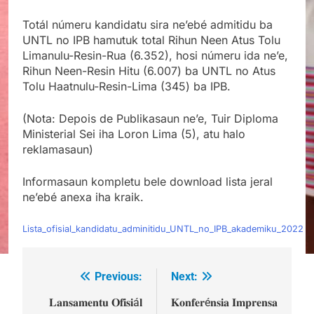
Totál númeru kandidatu sira ne’ebé admitidu ba
UNTL no IPB hamutuk total Rihun Neen Atus Tolu
Limanulu-Resin-Rua (6.352), hosi númeru ida ne’e,
Rihun Neen-Resin Hitu (6.007) ba UNTL no Atus
Tolu Haatnulu-Resin-Lima (345) ba IPB.
(Nota: Depois de Publikasaun ne’e, Tuir Diploma
Ministerial Sei iha Loron Lima (5), atu halo
reklamasaun)
Informasaun kompletu bele download lista jeral
ne’ebé anexa iha kraik.
Lista_ofisial_kandidatu_adminitidu_UNTL_no_IPB_akademiku_2022
Previous:
Next:
Post
navigation
𝐋𝐚𝐧𝐬𝐚𝐦𝐞𝐧𝐭𝐮 𝐎𝐟𝐢𝐬𝐢á𝐥
𝐊𝐨𝐧𝐟𝐞𝐫é𝐧𝐬𝐢𝐚 𝐈𝐦𝐩𝐫𝐞𝐧𝐬𝐚