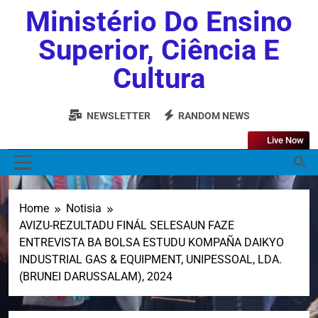
Ministério Do Ensino
Superior, Ciência E
Cultura
NEWSLETTER
RANDOM NEWS
Live Now
MENU
Home
Notisia
AVIZU-REZULTADU FINÁL SELESAUN FAZE
ENTREVISTA BA BOLSA ESTUDU KOMPAÑA DAIKYO
INDUSTRIAL GAS & EQUIPMENT, UNIPESSOAL, LDA.
(BRUNEI DARUSSALAM), 2024