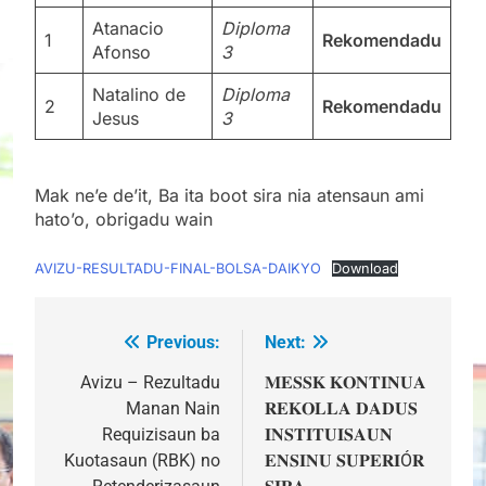
Atanacio
Diploma
1
Rekomendadu
Afonso
3
Natalino de
Diploma
2
Rekomendadu
Jesus
3
Mak ne’e de’it, Ba ita boot sira nia atensaun ami
hato’o, obrigadu wain
AVIZU-RESULTADU-FINAL-BOLSA-DAIKYO
Download
Previous:
Next:
Post
navigation
Avizu – Rezultadu
𝐌𝐄𝐒𝐒𝐊 𝐊𝐎𝐍𝐓𝐈𝐍𝐔𝐀
Manan Nain
𝐑𝐄𝐊𝐎𝐋𝐋𝐀 𝐃𝐀𝐃𝐔𝐒
Requizisaun ba
𝐈𝐍𝐒𝐓𝐈𝐓𝐔𝐈𝐒𝐀𝐔𝐍
Kuotasaun (RBK) no
𝐄𝐍𝐒𝐈𝐍𝐔 𝐒𝐔𝐏𝐄𝐑𝐈Ó𝐑