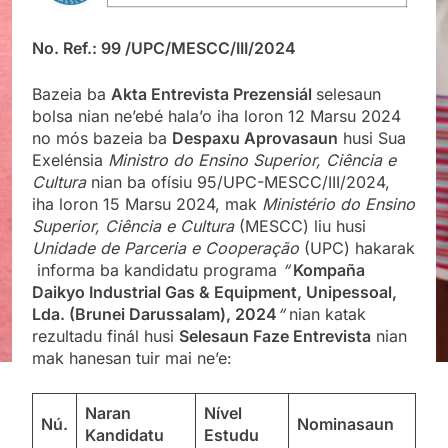
No. Ref.: 99 /UPC/MESCC/III/2024
Bazeia ba
Akta Entrevista Prezensiál
selesaun
bolsa nian ne’ebé hala’o iha loron 12 Marsu 2024
no mós bazeia ba
Despaxu Aprovasaun
husi Sua
Exelénsia
Ministro do Ensino Superior, Ciência e
Cultura
nian ba ofísiu 95/UPC-MESCC/III/2024,
iha loron 15 Marsu 2024, mak
Ministério do Ensino
Superior, Ciência e Cultura
(MESCC) liu husi
Unidade de Parceria e Cooperação
(UPC) hakarak
informa ba kandidatu programa
“
Kompaña
Daikyo Industrial Gas & Equipment, Unipessoal,
Lda. (Brunei Darussalam), 2024
“
nian katak
rezultadu finál husi
Selesaun Faze Entrevista
nian
mak hanesan tuir mai ne’e:
Naran
Nível
Nú.
Nominasaun
Kandidatu
Estudu