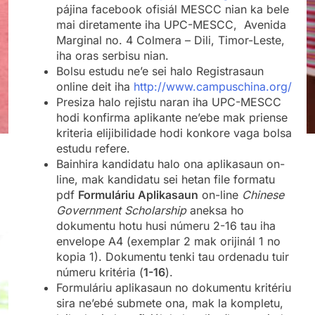
pájina facebook ofisiál MESCC nian ka bele
mai diretamente iha UPC-MESCC, Avenida
Marginal no. 4 Colmera – Dili, Timor-Leste,
iha oras serbisu nian.
Bolsu estudu ne’e sei halo Registrasaun
online deit iha
http://www.campuschina.org/
Presiza halo rejistu naran iha UPC-MESCC
hodi konfirma aplikante ne’ebe mak priense
kriteria elijibilidade hodi konkore vaga bolsa
estudu refere.
Bainhira kandidatu halo ona aplikasaun on-
line, mak kandidatu sei hetan file formatu
pdf
Formuláriu Aplikasaun
on-line
Chinese
Government Scholarship
aneksa ho
dokumentu hotu husi númeru 2-16 tau iha
envelope A4 (exemplar 2 mak orijinál 1 no
kopia 1). Dokumentu tenki tau ordenadu tuir
númeru kritéria (
1-16
).
Formuláriu aplikasaun no dokumentu kritériu
sira ne’ebé submete ona, mak la kompletu,