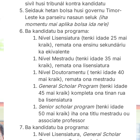
sivíl husi tribunál kontra kandidatu
Seidauk hetan bolsa husi governu Timor-
Leste ka parseiru nasaun seluk
(iha
momentu mai aplika bolsa ida ne’e)
Ba kandidatu ba programa:
Nível Lisensiatura (tenki idade 25 mai
kraik), remata ona ensinu sekundáriu
ka ekivalente
Nível Mestradu (tenki idade 35 mai
kraik), remata ona lisensiatura
Nível Doutoramentu ( tenki idade 40
mai kraik), remata ona mestradu
General Scholar Program
(tenki idade
45 mai kraik) kompleta ona tinan rua
ba lisensiatura
Senior scholar program
(tenki idade
50 mai kraik) iha ona titlu mestradu ou
associate professor
Ba kandidatu ba programa:
Nível Lisensiatura,
General Scholar