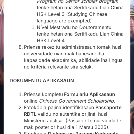
Program no Senior scholar program
tenke hetan ona Sertifikadu Lian China
HSK Level 3 (Studying Chinese
language are exempted)
Nível Mestradu no Doutoramentu
tenke hetan ona Sertifikadu Lian China
HSK Level 4
Priense rekezitu administrasaun tomak husi
universidade nian mak hanesan: iha
kapasidade akadémika, abilidade iha lingua
no kritéria relevante sira seluk.
DOKUMENTU APLIKASAUN
Priense kompletu
Formulariu Aplikasaun
online
Chinese Government Scholarship.
Fotokópia pajina identifikasaun
Passaporte
RDTL
validu no autentika orijinál husi
Ministériu Justisa. (Passaporte nia validade
mak posterior husi dia 1 Marsu 2025).
Fotokópia
Diploma
no
Rezume Kaderneta