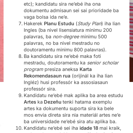
etc); kandidatu sira ne’ebé iha ona
dokumentu admisaun sei sai prioridade ba
vaga bolsa ida ne’e.
Hakerek
Planu Estudu
(
Study Plan
) iha lian
Ingles (ba nivel lisensiatura minimu 200
palavras, ba
non-degree
minimu 500
palavras, no ba nivel mestradu no
doutoramentu minimu 800 palavras).
Ba kandidatu sira ne’ebé maka foti
mestradu, doutoramentu ka
senior scholar
program
presiza aneksa
Karta
Rekomendasaun rua
(orijinál ka iha lian
Ingléz) husi professór ka assosiasaun
professór sira.
Kandidatu ne’ebé mak aplika ba area estudu
Artes
ka
Dezeñu
tenki hatama exemplu
artes ka dokumentu suporta sira ka bele
mos envia direta sira nia materiál artes ne’e
ba universidade ne’ebé sira atu aplika ba.
Kandidatu ne’ebé sei iha
idade 18
mai kraik,