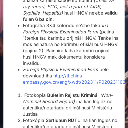
analiza ka teste saúde kompletu
(Chest X-
ray report, ECC, test report of AIDS,
Syphilis, Hepatitis)
husi HNGV ne’ebé
validu
fulan 6 ba oin
.
Fotográfia 3×4 koloridu ne’ebé taka
iha
Foreign Physical Examination Form
(pajina
1)tenke tau karimbu orijinál HNGV. Tenke iha
mos asinatura no karimbu ofisiál husi HNGV
(pajina 2). Bainhira laiha karimbu orijinál
husi HNGV mak dokumentu konsidera
invalidu.
Foreign Physical Examination Form
bele
download iha
http://tl.china-
embassy.gov.cn/eng/xwdt/202311/P020231106
Fotokópia
Buletim Rejistu Kriminál
(Non-
Criminal Record Report)
iha lian Ingléz no
autentika/notariadu orijinál husi Ministériu
Justisa
Fotokópia
Sertidaun RDTL
iha lian Inglês no
autentika/notariadu orijinál husi Ministeriu