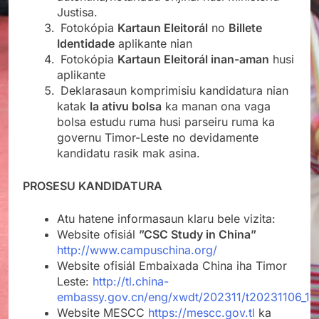
Justisa.
Fotokópia
Kartaun Eleitorál
no
Billete
Identidade
aplikante nian
Fotokópia
Kartaun Eleitorál inan-aman
husi
aplikante
Deklarasaun komprimisiu kandidatura nian
katak
la ativu bolsa
ka manan ona vaga
bolsa estudu ruma husi parseiru ruma ka
governu Timor-Leste no devidamente
kandidatu rasik mak asina.
PROSESU KANDIDATURA
Atu hatene informasaun klaru bele vizita:
Website ofisiál
”CSC Study in China”
http://www.campuschina.org/
Website ofisiál Embaixada China iha Timor
Leste:
http://tl.china-
embassy.gov.cn/eng/xwdt/202311/t20231106_11
Website MESCC
https://mescc.gov.tl
ka