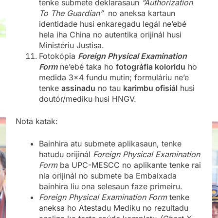
tenke submete deklarasaun
”Authorization
To The Guardian”
no aneksa kartaun
identidade husi enkaregadu legál ne’ebé
hela iha China no autentika orijinál husi
Ministériu Justisa.
Fotokópia
Foreign Physical Examination
Form
ne’ebé taka ho
fotográfia koloridu
ho
medida 3×4 fundu mutin; formuláriu ne’e
tenke
assinadu
no tau
karimbu ofisiál
husi
doutór/mediku husi HNGV.
Nota katak:
Bainhira atu submete aplikasaun, tenke
hatudu orijinál
Foreign Physical Examination
Form
ba UPC-MESCC no aplikante tenke rai
nia orijinál no submete ba Embaixada
bainhira liu ona selesaun faze primeiru.
Foreign Physical Examination Form
tenke
aneksa ho Atestadu Mediku no rezultadu