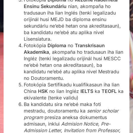
Ensinu Sekundáriu
nian, akompaña ho
tradusaun iha lian Inglés (tenki legalizadu
orijinál husi MEJD ba diploma ensinu
sekundáriu ne’ebé hetan ona akreditasaun),
ba kandidatu ne’ebé atu aplika nivel
Lisensiatura.
Fotokópia
Diploma
no
Transkrisaun
Akademika
, akompaña ho tradusaun iha lian
Ingléz (tenki legalizadu orijinál husi MESCC
ne’ebé hetan ona akreditasaun), ba
kandidatu ne’ebé atu aplika nivel Mestradu
no Doutoramentu.
Fotokópia Sertifikadu kualifikasaun iha lian
China
HSK
no lian Ingléz
IELTS
ka
TEOFL
ka
ekivalente (tenke validu)
Ba kandidatu sira ne’ebé maka foti
mestradu, doutoramentu ka
senior scholar
program
presiza aneksa dokumentus
admisaun, inklui
Admision Notice, Pre-
Admission Letter, Invitation from Professor,