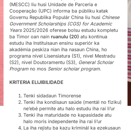
(MESCC) liu husi Unidade de Parceria e
Cooperação (UPC) informa ba públiku katak
Governu Republika Populár China liu husi
Chinese
Government Scholarships (CGS) for Academic
Years
2025/2026 oferese bolsu estudu kompletu
ba Timor oan nain
ruanulu (20)
atu kontinua
estudu iha Instituisaun ensinu superiór ka
akadémia peskiza nian iha nasaun China, ho
programa nível Lisensiatura (S1), nivel Mestradu
(S2), nivel Doutoramentu (S3),
General Scholar
Program
no mos
Senior scholar program.
KRITERIA ELIJIBILIDADE
Tenki sidadaun Timorense
Tenki iha kondisaun saúde (mentál no fíziku)
ne’ebé permite atu halo estudu iha rai li’ur
Tenki iha maturidade no kapasidade atu
halo moris independente iha rai li’ur
La iha rejistu ba kazu kriminál ka ezekusaun