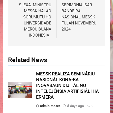
navigation
S. EXA. MINISTRU
SERIMÓNIA ISAR
MESSK HALAO
BANDEIRA
SORUMUTU HO
NASIONAL MESSK
UNIVERSIDADE
FULAN NOVEMBRU
MERCU BUANA
2024
INDONESIA
Related News
MESSK REALIZA SEMINÁRIU
NASIONÁL KONA-BA
INOVASAUN DIJITÁL NO
INTELEJÉNSIA ARTIFISIÁL IHA
ERMERA
admin mescc
5 days ago
0