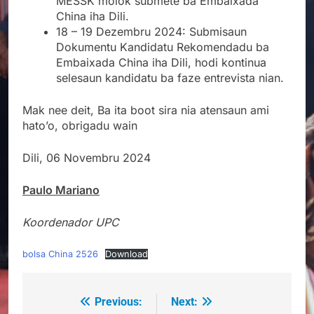
MESSK molok submete ba Embaixada
China iha Dili.
18 – 19 Dezembru 2024: Submisaun
Dokumentu Kandidatu Rekomendadu ba
Embaixada China iha Dili, hodi kontinua
selesaun kandidatu ba faze entrevista nian.
Mak nee deit, Ba ita boot sira nia atensaun ami
hato’o, obrigadu wain
Dili, 06 Novembru 2024
Paulo Mariano
Koordenador UPC
bolsa China 2526
Download
Previous:
Next:
Post