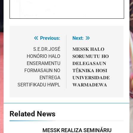
Previous:
Next:
Post
navigation
S.E.DR.JOSÉ
𝐌𝐄𝐒𝐒𝐊 𝐇𝐀𝐋𝐎
HONÓRIO HALO
𝐒𝐎𝐑𝐔𝐌𝐔𝐓𝐔 𝐇𝐎
ENSERAMENTU
𝐃𝐄𝐋𝐄𝐆𝐀𝐒𝐀𝐔𝐍
FORMASAUN NO
𝐓É𝐊𝐍𝐈𝐊𝐀 𝐇𝐎𝐒𝐈
ENTREGA
𝐔𝐍𝐈𝐕𝐄𝐑𝐒𝐈𝐃𝐀𝐃𝐄
SERTIFIKADU HWPL
𝐖𝐀𝐑𝐌𝐀𝐃𝐄𝐖𝐀
Related News
MESSK REALIZA SEMINÁRIU