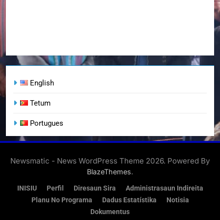
English
Tetum
Portugues
Newsmatic - News WordPress Theme 2026. Powered By
.
BlazeThemes
INISIU
Perfil
Diresaun Sira
Administrasaun Indireita
Planu No Programa
Dadus Estatístika
Notisia
Dokumentus