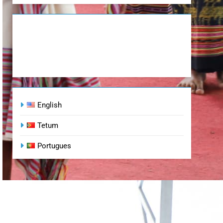
English
Tetum
Portugues