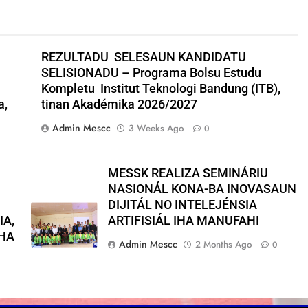
REZULTADU SELESAUN KANDIDATU
SELISIONADU – Programa Bolsu Estudu
Kompletu Institut Teknologi Bandung (ITB),
a,
tinan Akadémika 2026/2027
Admin Mescc
3 Weeks Ago
0
MESSK REALIZA SEMINÁRIU
NASIONÁL KONA-BA INOVASAUN
DIJITÁL NO INTELEJÉNSIA
IA,
ARTIFISIÁL IHA MANUFAHI
IHA
Admin Mescc
2 Months Ago
0