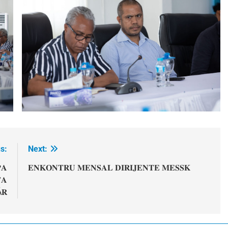
s:
Next:
𝐀
𝐄𝐍𝐊𝐎𝐍𝐓𝐑𝐔 𝐌𝐄𝐍𝐒𝐀𝐋 𝐃𝐈𝐑𝐈𝐉𝐄𝐍𝐓𝐄 𝐌𝐄𝐒𝐒𝐊
𝐀
Á𝐑