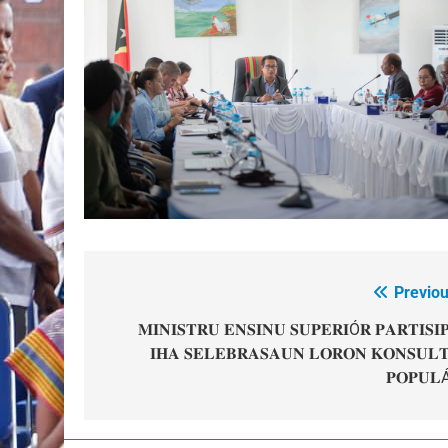
Previou
Post
navigation
𝐌𝐈𝐍𝐈𝐒𝐓𝐑𝐔 𝐄𝐍𝐒𝐈𝐍𝐔 𝐒𝐔𝐏𝐄𝐑𝐈Ó𝐑 𝐏𝐀𝐑𝐓𝐈𝐒𝐈
𝐈𝐇𝐀 𝐒𝐄𝐋𝐄𝐁𝐑𝐀𝐒𝐀𝐔𝐍 𝐋𝐎𝐑𝐎𝐍 𝐊𝐎𝐍𝐒𝐔𝐋
𝐏𝐎𝐏𝐔𝐋