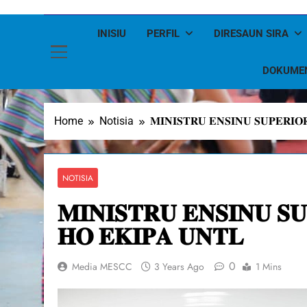
INISIU
PERFIL
DIRESAUN SIRA
DOKUME
Home
Notisia
𝐌𝐈𝐍𝐈𝐒𝐓𝐑𝐔 𝐄𝐍𝐒𝐈𝐍𝐔 𝐒𝐔𝐏𝐄𝐑𝐈
NOTISIA
𝐌𝐈𝐍𝐈𝐒𝐓𝐑𝐔 𝐄𝐍𝐒𝐈𝐍𝐔 𝐒
𝐇𝐎 𝐄𝐊𝐈𝐏𝐀 𝐔𝐍𝐓𝐋
0
Media MESCC
3 Years Ago
1 Mins