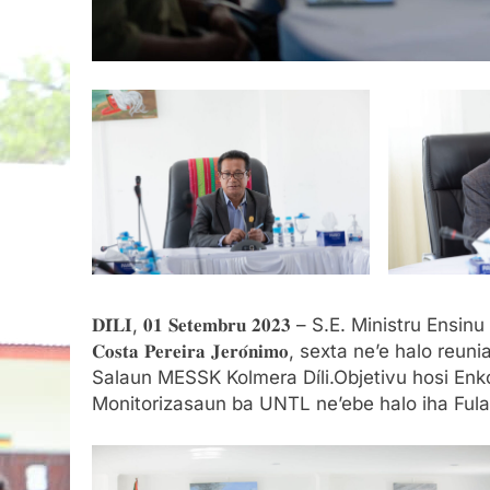
𝐃𝐈́𝐋𝐈, 𝟎𝟏 𝐒𝐞𝐭𝐞𝐦𝐛𝐫𝐮 𝟐𝟎𝟐𝟑 – S.E. Ministru Ensin
𝐂𝐨𝐬𝐭𝐚 𝐏𝐞𝐫𝐞𝐢𝐫𝐚 𝐉𝐞𝐫𝐨́𝐧𝐢𝐦𝐨, sexta ne’e
Salaun MESSK Kolmera Díli.Objetivu hosi Enko
Monitorizasaun ba UNTL ne’ebe halo iha Ful