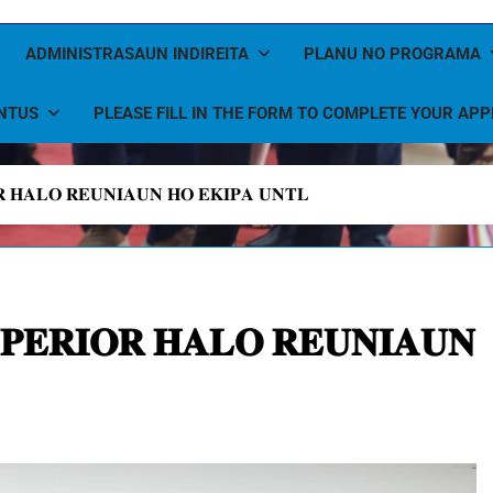
ADMINISTRASAUN INDIREITA
PLANU NO PROGRAMA
NTUS
PLEASE FILL IN THE FORM TO COMPLETE YOUR APP
𝐑 𝐇𝐀𝐋𝐎 𝐑𝐄𝐔𝐍𝐈𝐀𝐔𝐍 𝐇𝐎 𝐄𝐊𝐈𝐏𝐀 𝐔𝐍𝐓𝐋
𝐔𝐏𝐄𝐑𝐈𝐎𝐑 𝐇𝐀𝐋𝐎 𝐑𝐄𝐔𝐍𝐈𝐀𝐔𝐍