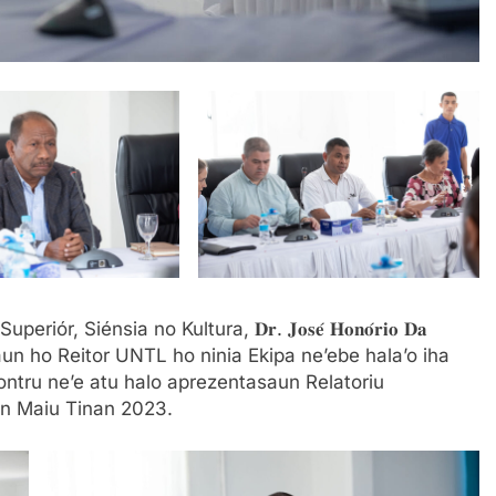
u Superiór, Siénsia no Kultura, 𝐃𝐫. 𝐉𝐨𝐬𝐞́ 𝐇𝐨𝐧𝐨́𝐫𝐢𝐨 𝐃𝐚
 halo reuniaun ho Reitor UNTL ho ninia Ekipa ne’ebe hala’o iha
ntru ne’e atu halo aprezentasaun Relatoriu
an Maiu Tinan 2023.