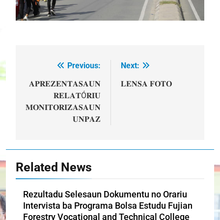
Previous:
Next:
Post
navigation
𝐀𝐏𝐑𝐄𝐙𝐄𝐍𝐓𝐀𝐒𝐀𝐔𝐍
𝐋𝐄𝐍𝐒𝐀 𝐅𝐎𝐓𝐎
𝐑𝐄𝐋𝐀𝐓Ó𝐑𝐈𝐔
𝐌𝐎𝐍𝐈𝐓𝐎𝐑𝐈𝐙𝐀𝐒𝐀𝐔𝐍
𝐔𝐍𝐏𝐀𝐙
Related News
Rezultadu Selesaun Dokumentu no Orariu
Intervista ba Programa Bolsa Estudu Fujian
Forestry Vocational and Technical College