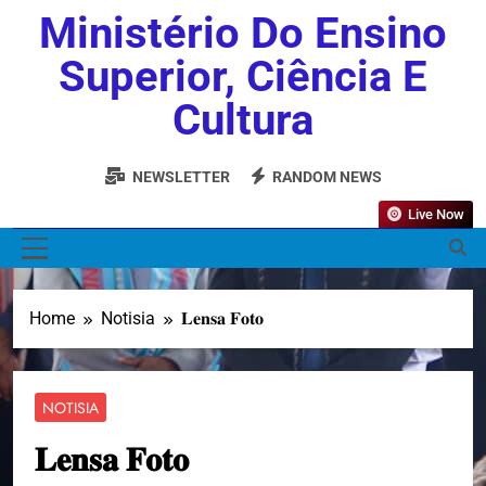
Ministério Do Ensino
Superior, Ciência E
Cultura
NEWSLETTER
RANDOM NEWS
Live Now
MENU
Home
Notisia
𝐋𝐞𝐧𝐬𝐚 𝐅𝐨𝐭𝐨
NOTISIA
𝐋𝐞𝐧𝐬𝐚 𝐅𝐨𝐭𝐨