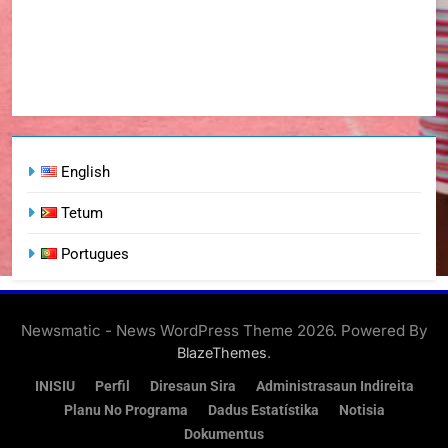
English
Tetum
Portugues
Newsmatic - News WordPress Theme 2026. Powered By
.
BlazeThemes
INISIU
Perfil
Diresaun Sira
Administrasaun Indireita
Planu No Programa
Dadus Estatístika
Notisia
Dokumentus