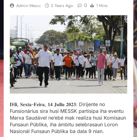
0
Admin Mescc
3 Years Ago
1 Mins
𝐃í𝐥𝐢, 𝐒𝐞𝐱𝐭𝐚-𝐅𝐞𝐢𝐫𝐚, 𝟏𝟒 𝐉𝐮𝐥𝐥𝐮 𝟐𝟎𝟐𝟑: Dirijente no
Funsionárius sira husi MESSK partisipa iha eventu
Marxa Saudável ne’ebé mak realiza husi Komisaun
Funsaun Públika, iha ámbitu selebrasaun Loron
Nasionál Funsaun Públika ba dala 9 nian.