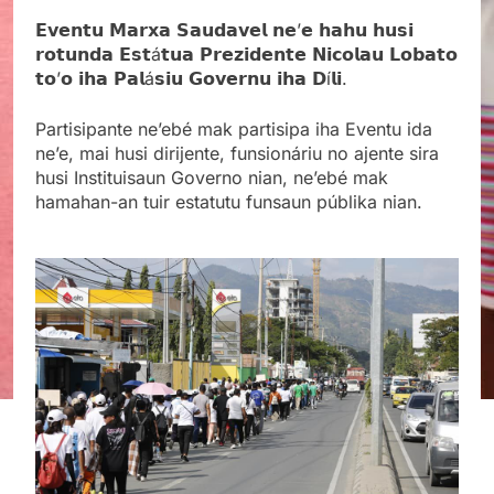
𝗘𝘃𝗲𝗻𝘁𝘂 𝗠𝗮𝗿𝘅𝗮 𝗦𝗮𝘂𝗱𝗮𝘃𝗲𝗹 𝗻𝗲’𝗲 𝗵𝗮𝗵𝘂 𝗵𝘂𝘀𝗶
𝗿𝗼𝘁𝘂𝗻𝗱𝗮 𝗘𝘀𝘁á𝘁𝘂𝗮 𝗣𝗿𝗲𝘇𝗶𝗱𝗲𝗻𝘁𝗲 𝗡𝗶𝗰𝗼𝗹𝗮𝘂 𝗟𝗼𝗯𝗮𝘁𝗼
𝘁𝗼’𝗼 𝗶𝗵𝗮 𝗣𝗮𝗹á𝘀𝗶𝘂 𝗚𝗼𝘃𝗲𝗿𝗻𝘂 𝗶𝗵𝗮 𝗗í𝗹𝗶.
Partisipante ne’ebé mak partisipa iha Eventu ida
ne’e, mai husi dirijente, funsionáriu no ajente sira
husi Instituisaun Governo nian, ne’ebé mak
hamahan-an tuir estatutu funsaun públika nian.