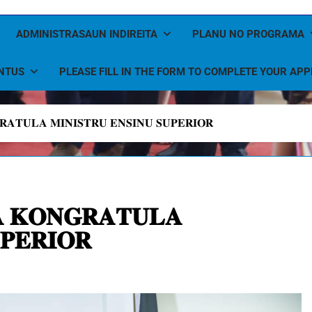
ADMINISTRASAUN INDIREITA
PLANU NO PROGRAMA
NTUS
PLEASE FILL IN THE FORM TO COMPLETE YOUR APP
𝐀𝐓𝐔𝐋𝐀 𝐌𝐈𝐍𝐈𝐒𝐓𝐑𝐔 𝐄𝐍𝐒𝐈𝐍𝐔 𝐒𝐔𝐏𝐄𝐑𝐈𝐎𝐑
 𝐊𝐎𝐍𝐆𝐑𝐀𝐓𝐔𝐋𝐀
𝐏𝐄𝐑𝐈𝐎𝐑