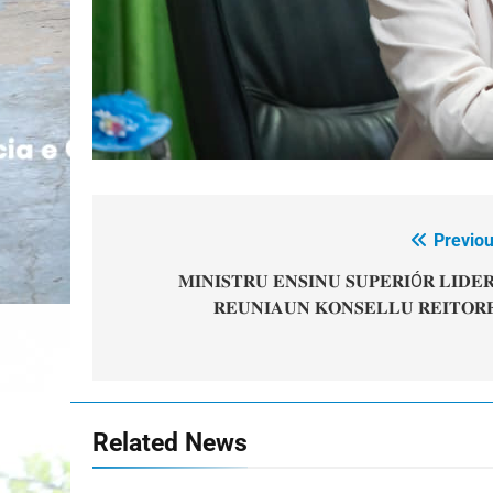
Previou
Post
navigation
𝐌𝐈𝐍𝐈𝐒𝐓𝐑𝐔 𝐄𝐍𝐒𝐈𝐍𝐔 𝐒𝐔𝐏𝐄𝐑𝐈Ó𝐑 𝐋𝐈𝐃𝐄
𝐑𝐄𝐔𝐍𝐈𝐀𝐔𝐍 𝐊𝐎𝐍𝐒𝐄𝐋𝐋𝐔 𝐑𝐄𝐈𝐓𝐎𝐑
Related News