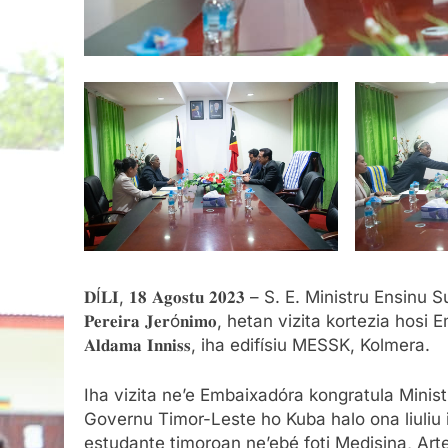
𝐃Í𝐋𝐈, 𝟏𝟖 𝐀𝐠𝐨𝐬𝐭𝐮 𝟐𝟎𝟐𝟑 – S. E. Ministru Ensinu S
𝐏𝐞𝐫𝐞𝐢𝐫𝐚 𝐉𝐞𝐫ó𝐧𝐢𝐦𝐨, hetan vizita kortezia hos
𝐀𝐥𝐝𝐚𝐦𝐚 𝐈𝐧𝐧𝐢𝐬𝐬, iha edifísiu MESSK, Kolmera.
Iha vizita ne’e Embaixadóra kongratula Minis
Governu Timor-Leste ho Kuba halo ona liuliu 
estudante timoroan ne’ebé foti Medisina, Art