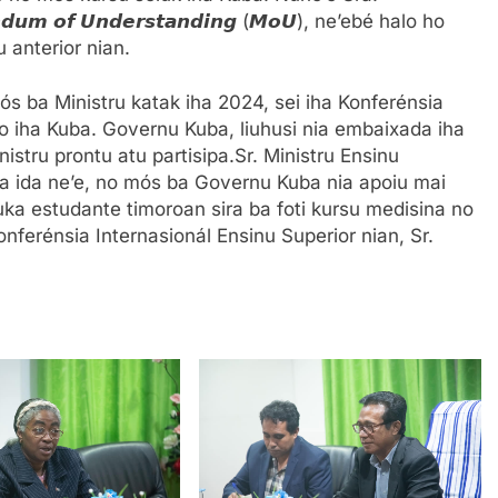
 𝙤𝙛 𝙐𝙣𝙙𝙚𝙧𝙨𝙩𝙖𝙣𝙙𝙞𝙣𝙜 (𝙈𝙤𝙐), ne’ebé halo ho
 anterior nian.
ós ba Ministru katak iha 2024, sei iha Konferénsia
’o iha Kuba. Governu Kuba, liuhusi nia embaixada iha
nistru prontu atu partisipa.Sr. Ministru Ensinu
ita ida ne’e, no mós ba Governu Kuba nia apoiu mai
ruka estudante timoroan sira ba foti kursu medisina no
ferénsia Internasionál Ensinu Superior nian, Sr.