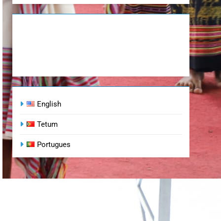
English
Tetum
Portugues