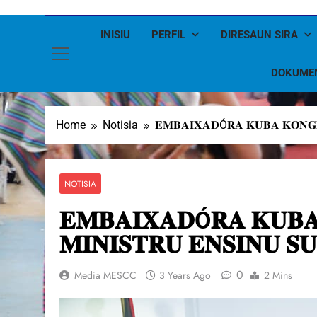
INISIU
PERFIL
DIRESAUN SIRA
DOKUME
Home
Notisia
𝐄𝐌𝐁𝐀𝐈𝐗𝐀𝐃Ó𝐑𝐀 𝐊𝐔𝐁𝐀 𝐊𝐎𝐍𝐆𝐑
NOTISIA
𝐄𝐌𝐁𝐀𝐈𝐗𝐀𝐃Ó𝐑𝐀 𝐊𝐔𝐁
𝐌𝐈𝐍𝐈𝐒𝐓𝐑𝐔 𝐄𝐍𝐒𝐈𝐍𝐔 𝐒
0
Media MESCC
3 Years Ago
2 Mins