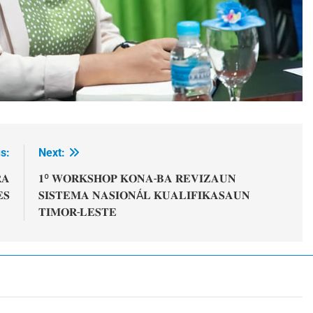
s:
Next:
𝐀
𝟏º 𝐖𝐎𝐑𝐊𝐒𝐇𝐎𝐏 𝐊𝐎𝐍𝐀-𝐁𝐀 𝐑𝐄𝐕𝐈𝐙𝐀𝐔𝐍
𝐒
𝐒𝐈𝐒𝐓𝐄𝐌𝐀 𝐍𝐀𝐒𝐈𝐎𝐍Á𝐋 𝐊𝐔𝐀𝐋𝐈𝐅𝐈𝐊𝐀𝐒𝐀𝐔𝐍
𝐓𝐈𝐌𝐎𝐑-𝐋𝐄𝐒𝐓𝐄