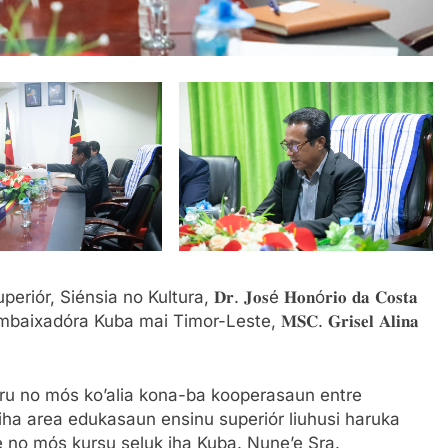
uperiór, Siénsia no Kultura, 𝐃𝐫. 𝐉𝐨𝐬é 𝐇𝐨𝐧ó𝐫𝐢𝐨 𝐝𝐚 𝐂𝐨𝐬𝐭𝐚
i Embaixadóra Kuba mai Timor-Leste, 𝐌𝐒𝐂. 𝐆𝐫𝐢𝐬𝐞𝐥 𝐀𝐥𝐢𝐧𝐚
tru no mós ko’alia kona-ba kooperasaun entre
iha area edukasaun ensinu superiór liuhusi haruka
e no mós kursu seluk iha Kuba. Nune’e Sra.