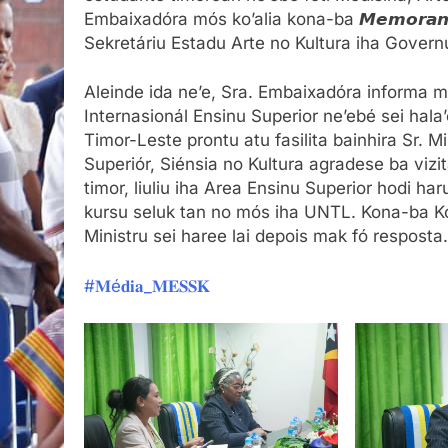
Embaixadóra mós ko’alia kona-ba 𝙈𝙚𝙢𝙤𝙧𝙖𝙣𝙙𝙪
Sekretáriu Estadu Arte no Kultura iha Governu
Aleinde ida ne’e, Sra. Embaixadóra informa m
Internasionál Ensinu Superior ne’ebé sei hala
Timor-Leste prontu atu fasilita bainhira Sr. Mi
Superiór, Siénsia no Kultura agradese ba viz
timor, liuliu iha Area Ensinu Superior hodi ha
kursu seluk tan no mós iha UNTL. Kona-ba Kon
Ministru sei haree lai depois mak fó resposta.
#𝐌é𝐝𝐢𝐚_𝐌𝐄𝐒𝐒𝐊