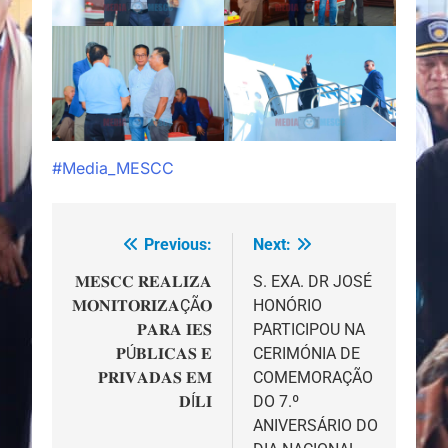
#Media_MESCC
Previous:
Next:
Navegação
de
𝐌𝐄𝐒𝐂𝐂 𝐑𝐄𝐀𝐋𝐈𝐙𝐀
S. EXA. DR JOSÉ
𝐌𝐎𝐍𝐈𝐓𝐎𝐑𝐈𝐙𝐀ÇÃ𝐎
HONÓRIO
artigos
𝐏𝐀𝐑𝐀 𝐈𝐄𝐒
PARTICIPOU NA
𝐏Ú𝐁𝐋𝐈𝐂𝐀𝐒 𝐄
CERIMÓNIA DE
𝐏𝐑𝐈𝐕𝐀𝐃𝐀𝐒 𝐄𝐌
COMEMORAÇÃO
𝐃Í𝐋𝐈
DO 7.º
ANIVERSÁRIO DO