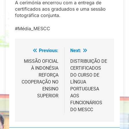
A cerimónia encerrou com a entrega de
certificados aos graduados e uma sessão
fotográfica conjunta.
#Média_MESCC
Previous:
Next:
Navegação
de
MISSÃO OFICIAL
DISTRIBUIÇÃO DE
À INDONÉSIA
CERTIFICADOS
artigos
REFORÇA
DO CURSO DE
COOPERAÇÃO NO
LÍNGUA
ENSINO
PORTUGUESA
SUPERIOR
AOS
FUNCIONÁRIOS
DO MESCC