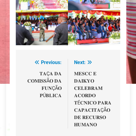
Previous:
Next:
Navegação
de
𝐓𝐀Ç𝐀 𝐃𝐀
𝐌𝐄𝐒𝐂𝐂 𝐄
𝐂𝐎𝐌𝐈𝐒𝐒Ã𝐎 𝐃𝐀
𝐃𝐀𝐈𝐊𝐘𝐎
artigos
𝐅𝐔𝐍ÇÃ𝐎
𝐂𝐄𝐋𝐄𝐁𝐑𝐀𝐌
𝐏Ú𝐁𝐋𝐈𝐂𝐀
𝐀𝐂𝐎𝐑𝐃𝐎
𝐓É𝐂𝐍𝐈𝐂𝐎 𝐏𝐀𝐑𝐀
𝐂𝐀𝐏𝐀𝐂𝐈𝐓𝐀ÇÃ𝐎
𝐃𝐄 𝐑𝐄𝐂𝐔𝐑𝐒𝐎
𝐇𝐔𝐌𝐀𝐍𝐎