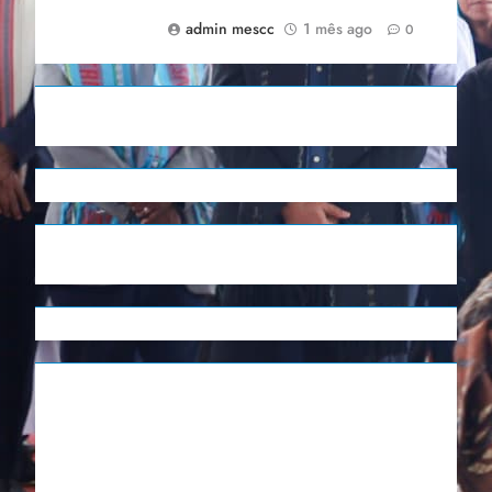
admin mescc
1 mês ago
0