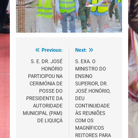
Previous:
Next:
Navegação
de
S. E. DR. JOSÉ
S. EXA. O
HONÓRIO
MINISTRO DO
artigos
PARTICIPOU NA
ENSINO
CERIMÓNIA DE
SUPERIOR, DR.
POSSE DO
JOSÉ HONÓRIO,
PRESIDENTE DA
DEU
AUTORIDADE
CONTINUIDADE
MUNICIPAL (PAM)
ÀS REUNIÕES
DE LIQUIÇÁ
COM OS
MAGNÍFICOS
REITORES PARA