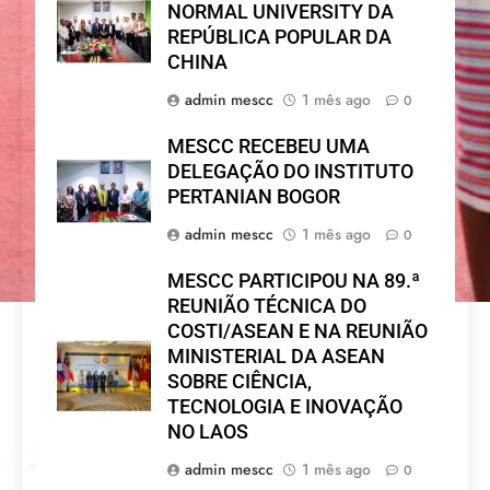
NORMAL UNIVERSITY DA
REPÚBLICA POPULAR DA
CHINA
admin mescc
1 mês ago
0
MESCC RECEBEU UMA
DELEGAÇÃO DO INSTITUTO
PERTANIAN BOGOR
admin mescc
1 mês ago
0
MESCC PARTICIPOU NA 89.ª
REUNIÃO TÉCNICA DO
COSTI/ASEAN E NA REUNIÃO
MINISTERIAL DA ASEAN
SOBRE CIÊNCIA,
TECNOLOGIA E INOVAÇÃO
NO LAOS
admin mescc
1 mês ago
0