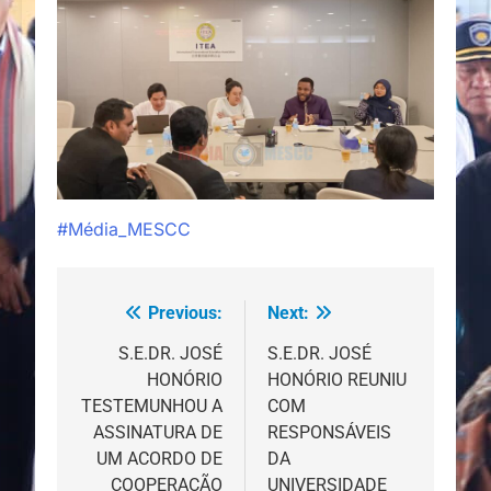
#Média_MESCC
Previous:
Next:
Navegação
de
S.E.DR. JOSÉ
S.E.DR. JOSÉ
HONÓRIO
HONÓRIO REUNIU
artigos
TESTEMUNHOU A
COM
ASSINATURA DE
RESPONSÁVEIS
UM ACORDO DE
DA
COOPERAÇÃO
UNIVERSIDADE