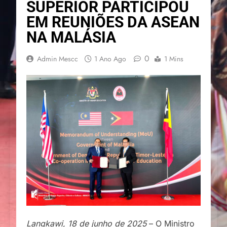
SUPERIOR PARTICIPOU
EM REUNIÕES DA ASEAN
NA MALÁSIA
0
Admin Mescc
1 Ano Ago
1 Mins
Langkawi, 18 de junho de 2025
– O Ministro