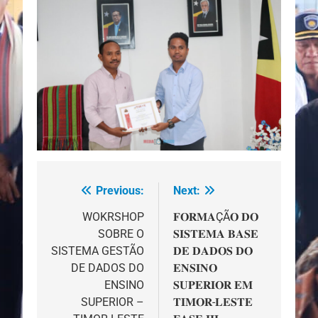
Previous:
Next:
Navegação
de
WOKRSHOP
𝐅𝐎𝐑𝐌𝐀ÇÃ𝐎 𝐃𝐎
SOBRE O
𝐒𝐈𝐒𝐓𝐄𝐌𝐀 𝐁𝐀𝐒𝐄
artigos
SISTEMA GESTÃO
𝐃𝐄 𝐃𝐀𝐃𝐎𝐒 𝐃𝐎
DE DADOS DO
𝐄𝐍𝐒𝐈𝐍𝐎
ENSINO
𝐒𝐔𝐏𝐄𝐑𝐈𝐎𝐑 𝐄𝐌
SUPERIOR –
𝐓𝐈𝐌𝐎𝐑-𝐋𝐄𝐒𝐓𝐄