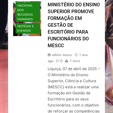
DIREÇÃO
MINISTÉRIO DO ENSINO
NACIONAL
DOS
SUPERIOR PROMOVE
RECURSOS
FORMAÇÃO EM
HUMANOS
GESTÃO DE
NOTÍCIAS E
EVENTOS
ESCRITÓRIO PARA
FUNCIONÁRIOS DO
MESCC
admin mescc
1 ano
ago
0
1 mins
Liquiçá, 07 de abril de 2025 –
O Ministério do Ensino
Superior, Ciência e Cultura
(MESCC) está a realizar uma
formação em Gestão de
Escritório para os seus
funcionários, com o objetivo
de reforçar as competências