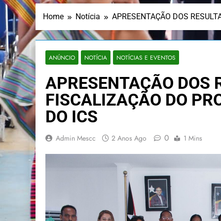
Home
Notícia
APRESENTAÇÃO DOS RESULTA
ANÚNCIO
NOTÍCIA
NOTÍCIAS E EVENTOS
APRESENTAÇÃO DOS 
FISCALIZAÇÃO DO PR
DO ICS
0
Admin Mescc
2 Anos Ago
1 Mins