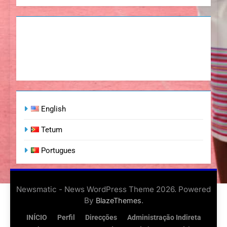
English
Tetum
Portugues
Newsmatic - News WordPress Theme 2026. Powered
By
.
BlazeThemes
INÍCIO
Perfil
Direcções
Administração Indireta