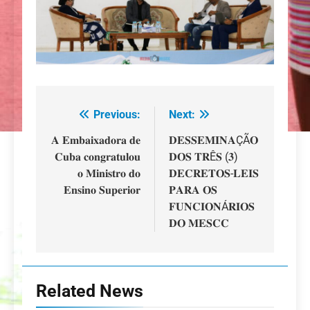
Previous:
Next:
Navegação
de
𝐀 𝐄𝐦𝐛𝐚𝐢𝐱𝐚𝐝𝐨𝐫𝐚 𝐝𝐞
𝐃𝐄𝐒𝐒𝐄𝐌𝐈𝐍𝐀ÇÃ𝐎
𝐂𝐮𝐛𝐚 𝐜𝐨𝐧𝐠𝐫𝐚𝐭𝐮𝐥𝐨𝐮
𝐃𝐎𝐒 𝐓𝐑Ê𝐒 (𝟑)
artigos
𝐨 𝐌𝐢𝐧𝐢𝐬𝐭𝐫𝐨 𝐝𝐨
𝐃𝐄𝐂𝐑𝐄𝐓𝐎𝐒-𝐋𝐄𝐈𝐒
𝐄𝐧𝐬𝐢𝐧𝐨 𝐒𝐮𝐩𝐞𝐫𝐢𝐨𝐫
𝐏𝐀𝐑𝐀 𝐎𝐒
𝐅𝐔𝐍𝐂𝐈𝐎𝐍Á𝐑𝐈𝐎𝐒
𝐃𝐎 𝐌𝐄𝐒𝐂𝐂
Related News