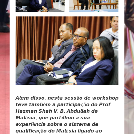
𝘼𝙡𝙚𝙢 𝙙𝙞𝙨𝙨𝙤, 𝙣𝙚𝙨𝙩𝙖 𝙨𝙚𝙨𝙨ã𝙤 𝙙𝙚 𝙬𝙤𝙧𝙠𝙨𝙝𝙤𝙥
𝙩𝙚𝙫𝙚 𝙩𝙖𝙢𝙗é𝙢 𝙖 𝙥𝙖𝙧𝙩𝙞𝙘𝙞𝙥𝙖çã𝙤 𝙙𝙤 𝙋𝙧𝙤𝙛.
𝙃𝙖𝙯𝙢𝙖𝙣 𝙎𝙝𝙖𝙝 𝙑. 𝘽. 𝘼𝙗𝙙𝙪𝙡𝙡𝙖𝙝 𝙙𝙚
𝙈𝙖𝙡á𝙨𝙞𝙖, 𝙦𝙪𝙚 𝙥𝙖𝙧𝙩𝙞𝙡𝙝𝙤𝙪 𝙖 𝙨𝙪𝙖
𝙚𝙭𝙥𝙚𝙧𝙞ê𝙣𝙘𝙞𝙖 𝙨𝙤𝙗𝙧𝙚 𝙤 𝙨𝙞𝙨𝙩𝙚𝙢𝙖 𝙙𝙚
𝙦𝙪𝙖𝙡𝙞𝙛𝙞𝙘𝙖çã𝙤 𝙙𝙤 𝙈𝙖𝙡á𝙨𝙞𝙖 𝙡𝙞𝙜𝙖𝙙𝙤 𝙖𝙤