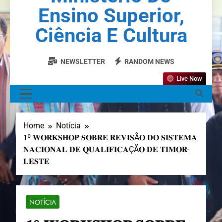
Ensino Superior,
Ciência E Cultura
NEWSLETTER
RANDOM NEWS
Live Now
MENU
Home
Notícia
𝟏º 𝐖𝐎𝐑𝐊𝐒𝐇𝐎𝐏 𝐒𝐎𝐁𝐑𝐄 𝐑𝐄𝐕𝐈𝐒Ã𝐎 𝐃𝐎 𝐒𝐈𝐒𝐓𝐄𝐌𝐀
𝐍𝐀𝐂𝐈𝐎𝐍𝐀𝐋 𝐃𝐄 𝐐𝐔𝐀𝐋𝐈𝐅𝐈𝐂𝐀ÇÃ𝐎 𝐃𝐄 𝐓𝐈𝐌𝐎𝐑-
𝐋𝐄𝐒𝐓𝐄
NOTÍCIA