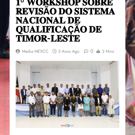
𝟏º 𝐖𝐎𝐑𝐊𝐒𝐇𝐎𝐏 𝐒𝐎𝐁𝐑𝐄
𝐑𝐄𝐕𝐈𝐒Ã𝐎 𝐃𝐎 𝐒𝐈𝐒𝐓𝐄𝐌𝐀
𝐍𝐀𝐂𝐈𝐎𝐍𝐀𝐋 𝐃𝐄
𝐐𝐔𝐀𝐋𝐈𝐅𝐈𝐂𝐀ÇÃ𝐎 𝐃𝐄
𝐓𝐈𝐌𝐎𝐑-𝐋𝐄𝐒𝐓𝐄
0
Media MESCC
3 Anos Ago
2 Mins