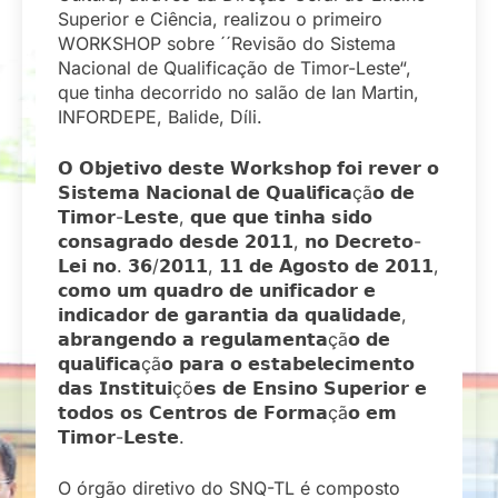
Superior e Ciência, realizou o primeiro
WORKSHOP sobre ´´Revisão do Sistema
Nacional de Qualificação de Timor-Leste“,
que tinha decorrido no salão de Ian Martin,
INFORDEPE, Balide, Díli.
𝗢 𝗢𝗯𝗷𝗲𝘁𝗶𝘃𝗼 𝗱𝗲𝘀𝘁𝗲 𝗪𝗼𝗿𝗸𝘀𝗵𝗼𝗽 𝗳𝗼𝗶 𝗿𝗲𝘃𝗲𝗿 𝗼
𝗦𝗶𝘀𝘁𝗲𝗺𝗮 𝗡𝗮𝗰𝗶𝗼𝗻𝗮𝗹 𝗱𝗲 𝗤𝘂𝗮𝗹𝗶𝗳𝗶𝗰𝗮çã𝗼 𝗱𝗲
𝗧𝗶𝗺𝗼𝗿-𝗟𝗲𝘀𝘁𝗲, 𝗾𝘂𝗲 𝗾𝘂𝗲 𝘁𝗶𝗻𝗵𝗮 𝘀𝗶𝗱𝗼
𝗰𝗼𝗻𝘀𝗮𝗴𝗿𝗮𝗱𝗼 𝗱𝗲𝘀𝗱𝗲 𝟮𝟬𝟭𝟭, 𝗻𝗼 𝗗𝗲𝗰𝗿𝗲𝘁𝗼-
𝗟𝗲𝗶 𝗻𝗼. 𝟯𝟲/𝟮𝟬𝟭𝟭, 𝟭𝟭 𝗱𝗲 𝗔𝗴𝗼𝘀𝘁𝗼 𝗱𝗲 𝟮𝟬𝟭𝟭,
𝗰𝗼𝗺𝗼 𝘂𝗺 𝗾𝘂𝗮𝗱𝗿𝗼 𝗱𝗲 𝘂𝗻𝗶𝗳𝗶𝗰𝗮𝗱𝗼𝗿 𝗲
𝗶𝗻𝗱𝗶𝗰𝗮𝗱𝗼𝗿 𝗱𝗲 𝗴𝗮𝗿𝗮𝗻𝘁𝗶𝗮 𝗱𝗮 𝗾𝘂𝗮𝗹𝗶𝗱𝗮𝗱𝗲,
𝗮𝗯𝗿𝗮𝗻𝗴𝗲𝗻𝗱𝗼 𝗮 𝗿𝗲𝗴𝘂𝗹𝗮𝗺𝗲𝗻𝘁𝗮çã𝗼 𝗱𝗲
𝗾𝘂𝗮𝗹𝗶𝗳𝗶𝗰𝗮çã𝗼 𝗽𝗮𝗿𝗮 𝗼 𝗲𝘀𝘁𝗮𝗯𝗲𝗹𝗲𝗰𝗶𝗺𝗲𝗻𝘁𝗼
𝗱𝗮𝘀 𝗜𝗻𝘀𝘁𝗶𝘁𝘂𝗶çõ𝗲𝘀 𝗱𝗲 𝗘𝗻𝘀𝗶𝗻𝗼 𝗦𝘂𝗽𝗲𝗿𝗶𝗼𝗿 𝗲
𝘁𝗼𝗱𝗼𝘀 𝗼𝘀 𝗖𝗲𝗻𝘁𝗿𝗼𝘀 𝗱𝗲 𝗙𝗼𝗿𝗺𝗮çã𝗼 𝗲𝗺
𝗧𝗶𝗺𝗼𝗿-𝗟𝗲𝘀𝘁𝗲.
O órgão diretivo do SNQ-TL é composto