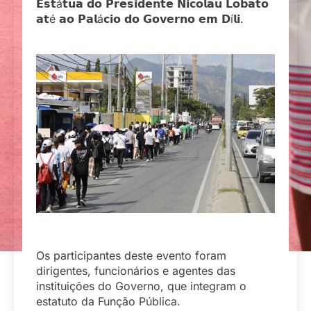
𝗘𝘀𝘁á𝘁𝘂𝗮 𝗱𝗼 𝗣𝗿𝗲𝘀𝗶𝗱𝗲𝗻𝘁𝗲 𝗡𝗶𝗰𝗼𝗹𝗮𝘂 𝗟𝗼𝗯𝗮𝘁𝗼
𝗮𝘁é 𝗮𝗼 𝗣𝗮𝗹á𝗰𝗶𝗼 𝗱𝗼 𝗚𝗼𝘃𝗲𝗿𝗻𝗼 𝗲𝗺 𝗗í𝗹𝗶.
Os participantes deste evento foram
dirigentes, funcionários e agentes das
instituições do Governo, que integram o
estatuto da Função Pública.