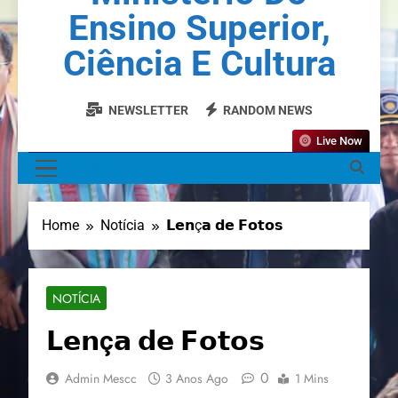
Ensino Superior,
Ciência E Cultura
NEWSLETTER
RANDOM NEWS
Live Now
MENU
Home
Notícia
𝗟𝗲𝗻ç𝗮 𝗱𝗲 𝗙𝗼𝘁𝗼𝘀
NOTÍCIA
𝗟𝗲𝗻ç𝗮 𝗱𝗲 𝗙𝗼𝘁𝗼𝘀
0
Admin Mescc
3 Anos Ago
1 Mins