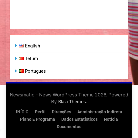
English
Tetum
Portugues
Newsmatic - News WordPress Theme 2026. Powered
By
.
BlazeThemes
INÍCIO
Perfil
Direcções
Administração Indireta
Plano E Programa
Dados Estatísticos
Notícia
Documentos