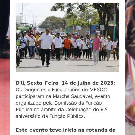
𝗗í𝗹𝗶, 𝗦𝗲𝘅𝘁𝗮-𝗙𝗲𝗶𝗿𝗮, 𝟭𝟰 𝗱𝗲 𝗷𝘂𝗹𝗵𝗼 𝗱𝗲 𝟮𝟬𝟮𝟯:
Os Dirigentes e Funcionários do MESCC
participaram na Marcha Saudável, evento
organizado pela Comissão da Função
Pública no âmbito da Celebração do 9.º
aniversário da Função Pública.
𝗘𝘀𝘁𝗲 𝗲𝘃𝗲𝗻𝘁𝗼 𝘁𝗲𝘃𝗲 𝗶𝗻í𝗰𝗶𝗼 𝗻𝗮 𝗿𝗼𝘁𝘂𝗻𝗱𝗮 𝗱𝗮