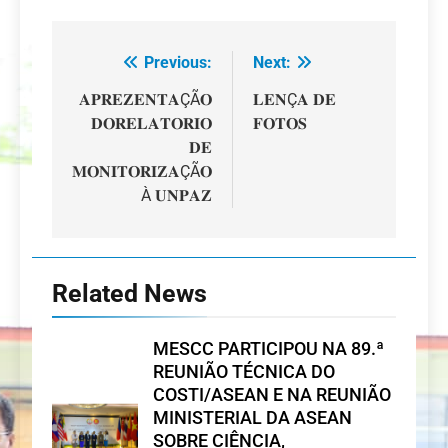
Previous:
Next:
Navegação
de
𝐀𝐏𝐑𝐄𝐙𝐄𝐍𝐓𝐀ÇÃ𝐎
𝐋𝐄𝐍Ç𝐀 𝐃𝐄
𝐃𝐎𝐑𝐄𝐋𝐀𝐓𝐎𝐑𝐈𝐎
𝐅𝐎𝐓𝐎𝐒
artigos
𝐃𝐄
𝐌𝐎𝐍𝐈𝐓𝐎𝐑𝐈𝐙𝐀ÇÃ𝐎
À 𝐔𝐍𝐏𝐀𝐙
Related News
MESCC PARTICIPOU NA 89.ª
REUNIÃO TÉCNICA DO
COSTI/ASEAN E NA REUNIÃO
MINISTERIAL DA ASEAN
SOBRE CIÊNCIA,