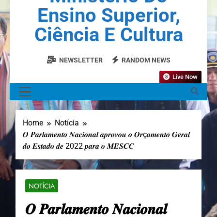
Ensino Superior,
Ciência E Cultura
NEWSLETTER
RANDOM NEWS
Live Now
MENU
Home
Notícia
𝑶 𝑷𝒂𝒓𝒍𝒂𝒎𝒆𝒏𝒕𝒐 𝑵𝒂𝒄𝒊𝒐𝒏𝒂𝒍 𝒂𝒑𝒓𝒐𝒗𝒐𝒖 𝒐 𝑶𝒓ç𝒂𝒎𝒆𝒏𝒕𝒐 𝑮𝒆𝒓𝒂𝒍
𝒅𝒐 𝑬𝒔𝒕𝒂𝒅𝒐 𝒅𝒆 2022 𝒑𝒂𝒓𝒂 𝒐 𝑴𝑬𝑺𝑪𝑪
NOTÍCIA
𝑶 𝑷𝒂𝒓𝒍𝒂𝒎𝒆𝒏𝒕𝒐 𝑵𝒂𝒄𝒊𝒐𝒏𝒂𝒍