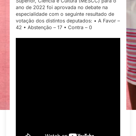
Superior, Ciência e Cultura (MESCC) para o
ano de 2022 foi aprovada no debate na
especialidade com o seguinte resultado de
votação dos distintos deputados: • A Favor –
42 • Abstenção – 17 • Contra – 0