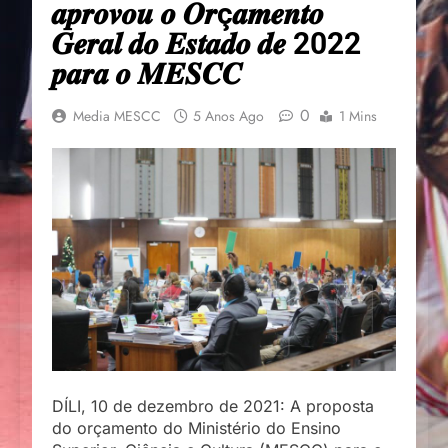
𝒂𝒑𝒓𝒐𝒗𝒐𝒖 𝒐 𝑶𝒓ç𝒂𝒎𝒆𝒏𝒕𝒐
𝑮𝒆𝒓𝒂𝒍 𝒅𝒐 𝑬𝒔𝒕𝒂𝒅𝒐 𝒅𝒆 2022
𝒑𝒂𝒓𝒂 𝒐 𝑴𝑬𝑺𝑪𝑪
0
Media MESCC
5 Anos Ago
1 Mins
DÍLI, 10 de dezembro de 2021: A proposta
do orçamento do Ministério do Ensino