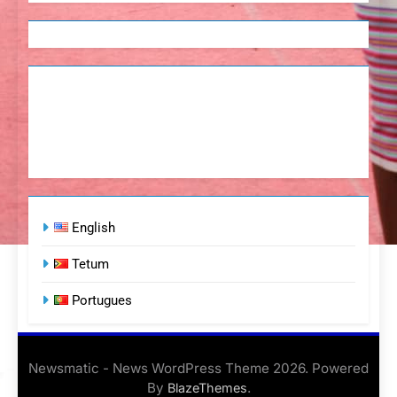
English
Tetum
Portugues
Newsmatic - News WordPress Theme 2026. Powered
By
.
BlazeThemes