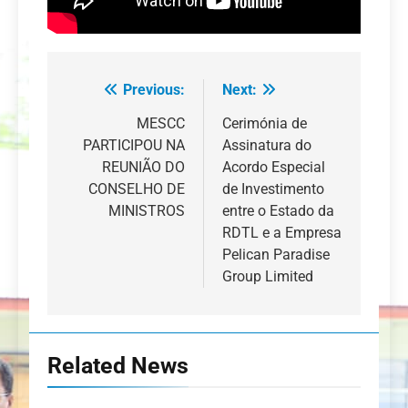
Previous:
Next:
Navegação
de
MESCC
Cerimónia de
PARTICIPOU NA
Assinatura do
artigos
REUNIÃO DO
Acordo Especial
CONSELHO DE
de Investimento
MINISTROS
entre o Estado da
RDTL e a Empresa
Pelican Paradise
Group Limited
Related News