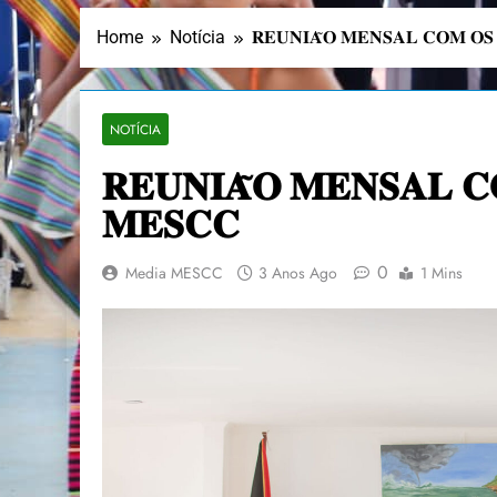
Home
Notícia
𝐑𝐄𝐔𝐍𝐈𝐀̃𝐎 𝐌𝐄𝐍𝐒𝐀𝐋 𝐂𝐎𝐌 𝐎𝐒 
NOTÍCIA
𝐑𝐄𝐔𝐍𝐈𝐀̃𝐎 𝐌𝐄𝐍𝐒𝐀𝐋 𝐂
𝐌𝐄𝐒𝐂𝐂
0
Media MESCC
3 Anos Ago
1 Mins