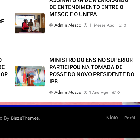
DE ENTENDIMENTO ENTRE O
MESCC E O UNFPA
RE
Admin Mescc
11 Meses Ago
0
O
MINISTRO DO ENSINO SUPERIOR
DE
PARTICIPOU NA TOMADA DE
IOR
POSSE DO NOVO PRESIDENTE DO
IPB
Admin Mescc
1 Ano Ago
0
ed By
.
BlazeThemes
INÍCIO
Perfil