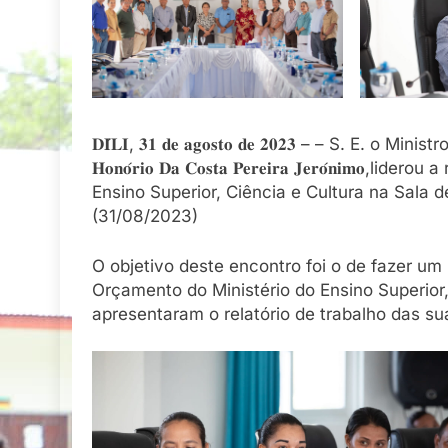
𝐃𝐈́𝐋𝐈, 𝟑𝟏 𝐝𝐞 𝐚𝐠𝐨𝐬𝐭𝐨 𝐝𝐞 𝟐𝟎𝟐𝟑 – – S. E. o
𝐇𝐨𝐧𝐨́𝐫𝐢𝐨 𝐃𝐚 𝐂𝐨𝐬𝐭𝐚 𝐏𝐞𝐫𝐞𝐢𝐫𝐚 𝐉𝐞𝐫𝐨́𝐧
Ensino Superior, Ciência e Cultura na Sala 
(31/08/2023)
O objetivo deste encontro foi o de fazer u
Orçamento do Ministério do Ensino Superior,
apresentaram o relatório de trabalho das sua