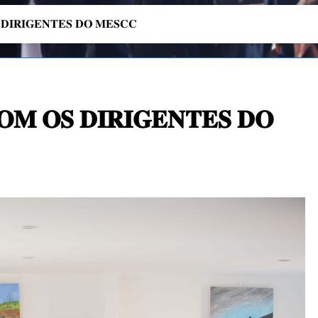
𝐃𝐈𝐑𝐈𝐆𝐄𝐍𝐓𝐄𝐒 𝐃𝐎 𝐌𝐄𝐒𝐂𝐂
𝐎𝐌 𝐎𝐒 𝐃𝐈𝐑𝐈𝐆𝐄𝐍𝐓𝐄𝐒 𝐃𝐎