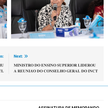
us:
Next:
𝐈𝐔
𝐌𝐈𝐍𝐈𝐒𝐓𝐑𝐎 𝐃𝐎 𝐄𝐍𝐒𝐈𝐍𝐎 𝐒𝐔𝐏𝐄𝐑𝐈𝐎𝐑 𝐋𝐈𝐃𝐄𝐑𝐎𝐔
𝐋
𝐀 𝐑𝐄𝐔𝐍𝐈𝐀̃𝐎 𝐃𝐎 𝐂𝐎𝐍𝐒𝐄𝐋𝐇𝐎 𝐆𝐄𝐑𝐀𝐋 𝐃𝐎 𝐈𝐍𝐂𝐓
ASSINATURA DE MEMORANDO