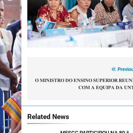
Previo
Navegação
de
𝐎 𝐌𝐈𝐍𝐈𝐒𝐓𝐑𝐎 𝐃𝐎 𝐄𝐍𝐒𝐈𝐍𝐎 𝐒𝐔𝐏𝐄𝐑𝐈𝐎𝐑 𝐑𝐄𝐔𝐍
𝐂𝐎𝐌 𝐀 𝐄𝐐𝐔𝐈𝐏𝐀 𝐃𝐀 𝐔𝐍
artigos
Related News
MESCC PARTICIPOU NA 89.ª