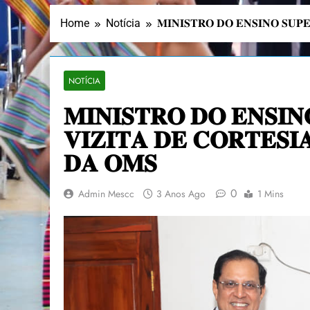
Home
Notícia
𝐌𝐈𝐍𝐈𝐒𝐓𝐑𝐎 𝐃𝐎 𝐄𝐍𝐒𝐈𝐍𝐎 𝐒𝐔𝐏
NOTÍCIA
𝐌𝐈𝐍𝐈𝐒𝐓𝐑𝐎 𝐃𝐎 𝐄𝐍𝐒𝐈𝐍
𝐕𝐈𝐙𝐈𝐓𝐀 𝐃𝐄 𝐂𝐎𝐑𝐓𝐄𝐒
𝐃𝐀 𝐎𝐌𝐒
0
Admin Mescc
3 Anos Ago
1 Mins