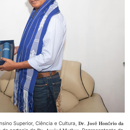
o do Ensino Superior, Ciência e Cultura, 𝐃𝐫. 𝐉𝐨𝐬é 𝐇𝐨𝐧ó𝐫𝐢𝐨 𝐝𝐚