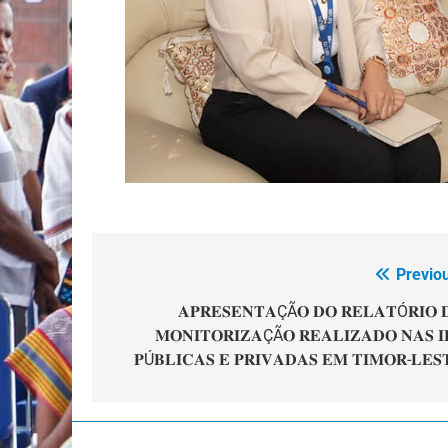
Previo
Navegação
de
𝐀𝐏𝐑𝐄𝐒𝐄𝐍𝐓𝐀ÇÃ𝐎 𝐃𝐎 𝐑𝐄𝐋𝐀𝐓Ó𝐑𝐈𝐎 
𝐌𝐎𝐍𝐈𝐓𝐎𝐑𝐈𝐙𝐀ÇÃ𝐎 𝐑𝐄𝐀𝐋𝐈𝐙𝐀𝐃𝐎 𝐍𝐀𝐒 𝐈
artigos
𝐏Ú𝐁𝐋𝐈𝐂𝐀𝐒 𝐄 𝐏𝐑𝐈𝐕𝐀𝐃𝐀𝐒 𝐄𝐌 𝐓𝐈𝐌𝐎𝐑-𝐋𝐄𝐒