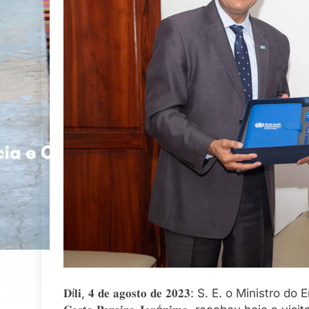
𝐃í𝐥𝐢, 𝟒 𝐝𝐞 𝐚𝐠𝐨𝐬𝐭𝐨 𝐝𝐞 𝟐𝟎𝟐𝟑: S. E. o Ministr