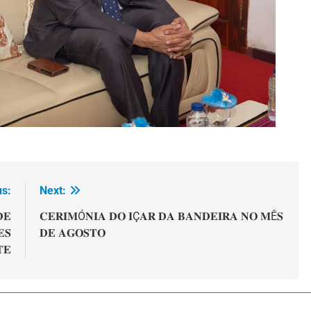
us:
Next:
𝐄
𝐂𝐄𝐑𝐈𝐌Ó𝐍𝐈𝐀 𝐃𝐎 𝐈Ç𝐀𝐑 𝐃𝐀 𝐁𝐀𝐍𝐃𝐄𝐈𝐑𝐀 𝐍𝐎 𝐌Ê𝐒
𝐒
𝐃𝐄 𝐀𝐆𝐎𝐒𝐓𝐎
𝐓𝐄