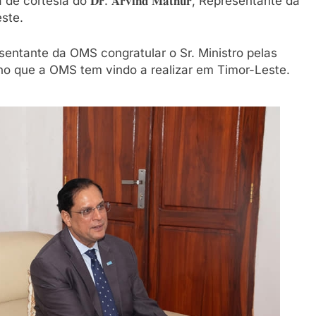
visita de cortesia do 𝐃𝐫. 𝐀𝐫𝐯𝐢𝐧𝐝 𝐌𝐚𝐭𝐡𝐮𝐫, Representante da
ste.
esentante da OMS congratular o Sr. Ministro pelas
ho que a OMS tem vindo a realizar em Timor-Leste.