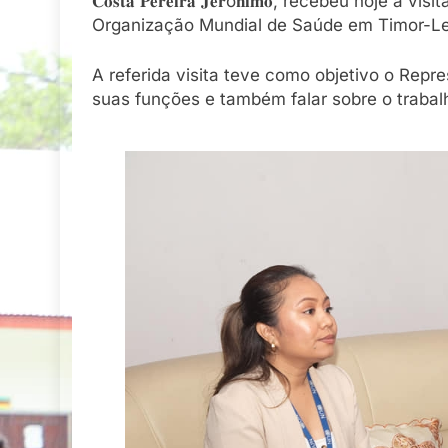
𝐂𝐨𝐬𝐭𝐚 𝐏𝐞𝐫𝐞𝐢𝐫𝐚 𝐉𝐞𝐫ó𝐧𝐢𝐦𝐨, recebeu hoje a 
Organização Mundial de Saúde em Timor-Le
A referida visita teve como objetivo o Repr
suas funções e também falar sobre o trabal