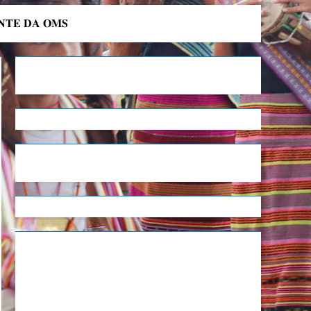
𝐍𝐓𝐄 𝐃𝐀 𝐎𝐌𝐒