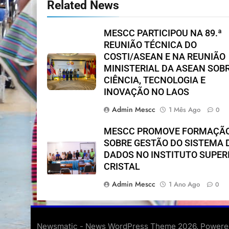
Related News
MESCC PARTICIPOU NA 89.ª
REUNIÃO TÉCNICA DO
COSTI/ASEAN E NA REUNIÃO
MINISTERIAL DA ASEAN SOB
CIÊNCIA, TECNOLOGIA E
INOVAÇÃO NO LAOS
Admin Mescc
1 Mês Ago
0
MESCC PROMOVE FORMAÇÃ
SOBRE GESTÃO DO SISTEMA 
DADOS NO INSTITUTO SUPER
CRISTAL
Admin Mescc
1 Ano Ago
0
Newsmatic - News WordPress Theme 2026. Power