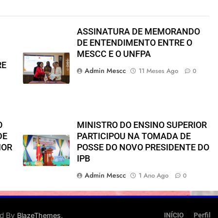
ASSINATURA DE MEMORANDO
DE ENTENDIMENTO ENTRE O
MESCC E O UNFPA
RE
Admin Mescc
11 Meses Ago
0
O
MINISTRO DO ENSINO SUPERIOR
DE
PARTICIPOU NA TOMADA DE
IOR
POSSE DO NOVO PRESIDENTE DO
IPB
Admin Mescc
1 Ano Ago
0
ed By
.
BlazeThemes
INÍCIO
Perfil