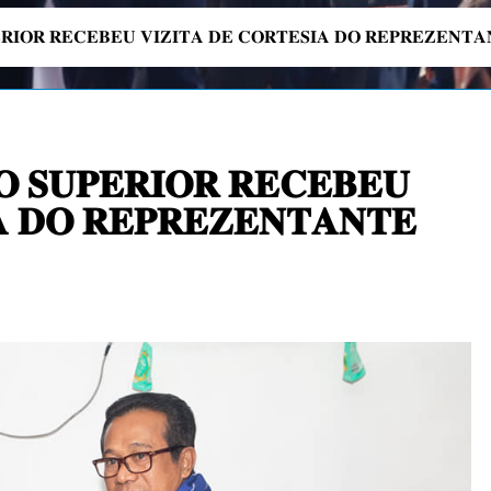
𝐄𝐑𝐈𝐎𝐑 𝐑𝐄𝐂𝐄𝐁𝐄𝐔 𝐕𝐈𝐙𝐈𝐓𝐀 𝐃𝐄 𝐂𝐎𝐑𝐓𝐄𝐒𝐈𝐀 𝐃𝐎 𝐑𝐄𝐏𝐑𝐄𝐙𝐄𝐍𝐓
𝐎 𝐒𝐔𝐏𝐄𝐑𝐈𝐎𝐑 𝐑𝐄𝐂𝐄𝐁𝐄𝐔
𝐀 𝐃𝐎 𝐑𝐄𝐏𝐑𝐄𝐙𝐄𝐍𝐓𝐀𝐍𝐓𝐄