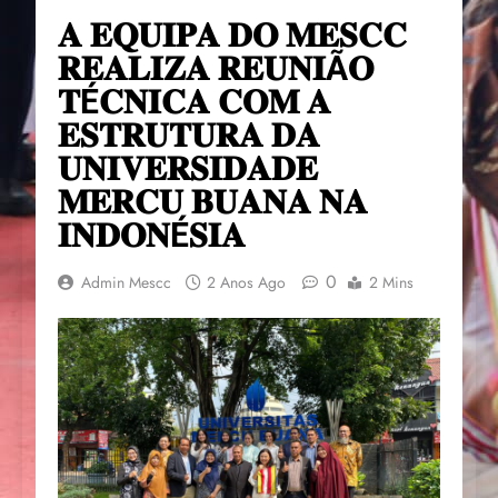
𝐀 𝐄𝐐𝐔𝐈𝐏𝐀 𝐃𝐎 𝐌𝐄𝐒𝐂𝐂
𝐑𝐄𝐀𝐋𝐈𝐙𝐀 𝐑𝐄𝐔𝐍𝐈Ã𝐎
𝐓É𝐂𝐍𝐈𝐂𝐀 𝐂𝐎𝐌 𝐀
𝐄𝐒𝐓𝐑𝐔𝐓𝐔𝐑𝐀 𝐃𝐀
𝐔𝐍𝐈𝐕𝐄𝐑𝐒𝐈𝐃𝐀𝐃𝐄
𝐌𝐄𝐑𝐂𝐔 𝐁𝐔𝐀𝐍𝐀 𝐍𝐀
𝐈𝐍𝐃𝐎𝐍É𝐒𝐈𝐀
0
Admin Mescc
2 Anos Ago
2 Mins