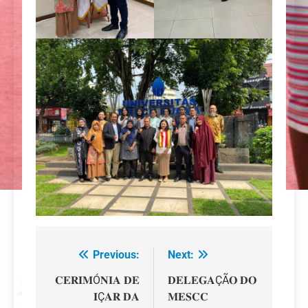
Previous:
Next:
Navegação
de
𝐂𝐄𝐑𝐈𝐌Ó𝐍𝐈𝐀 𝐃𝐄
𝐃𝐄𝐋𝐄𝐆𝐀ÇÃ𝐎 𝐃𝐎
𝐈Ç𝐀𝐑 𝐃𝐀
𝐌𝐄𝐒𝐂𝐂
artigos