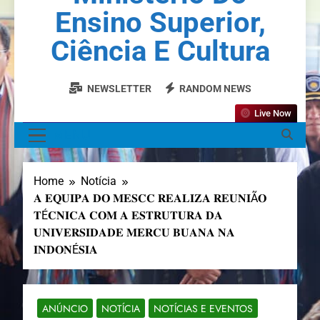
Ensino Superior,
Ciência E Cultura
NEWSLETTER
RANDOM NEWS
Live Now
MENU
Home
Notícia
𝐀 𝐄𝐐𝐔𝐈𝐏𝐀 𝐃𝐎 𝐌𝐄𝐒𝐂𝐂 𝐑𝐄𝐀𝐋𝐈𝐙𝐀 𝐑𝐄𝐔𝐍𝐈Ã𝐎
𝐓É𝐂𝐍𝐈𝐂𝐀 𝐂𝐎𝐌 𝐀 𝐄𝐒𝐓𝐑𝐔𝐓𝐔𝐑𝐀 𝐃𝐀
𝐔𝐍𝐈𝐕𝐄𝐑𝐒𝐈𝐃𝐀𝐃𝐄 𝐌𝐄𝐑𝐂𝐔 𝐁𝐔𝐀𝐍𝐀 𝐍𝐀
𝐈𝐍𝐃𝐎𝐍É𝐒𝐈𝐀
ANÚNCIO
NOTÍCIA
NOTÍCIAS E EVENTOS