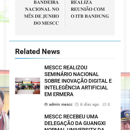
𝐁𝐀𝐍𝐃𝐄𝐈𝐑𝐀
𝐑𝐄𝐀𝐋𝐈𝐙𝐀
𝐍𝐀𝐂𝐈𝐎𝐍𝐀𝐋 𝐍𝐎
𝐑𝐄𝐔𝐍𝐈Ã𝐎 𝐂𝐎𝐌
𝐌Ê𝐒 𝐃𝐄 𝐉𝐔𝐍𝐇𝐎
𝐎 𝐈𝐓𝐁 𝐁𝐀𝐍𝐃𝐔𝐍𝐆
𝐃𝐎 𝐌𝐄𝐒𝐂𝐂
Related News
MESCC REALIZOU
SEMINÁRIO NACIONAL
SOBRE INOVAÇÃO DIGITAL E
INTELEGÊNCIA ARTIFICIAL
EM ERMERA
admin mescc
6 dias ago
0
MESCC RECEBEU UMA
DELEGAÇÃO DA GUANGXI
NORMAL UNIVERSITY DA