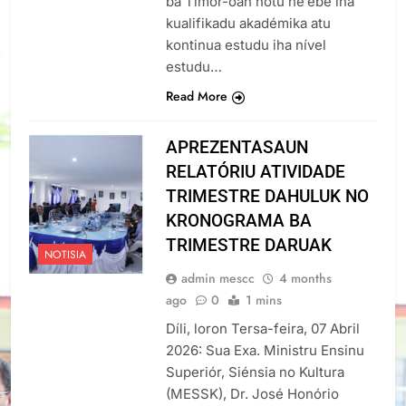
ba Timor-oan hotu ne’ebé iha
kualifikadu akadémika atu
kontinua estudu iha nível
estudu…
Read More
APREZENTASAUN
RELATÓRIU ATIVIDADE
TRIMESTRE DAHULUK NO
KRONOGRAMA BA
TRIMESTRE DARUAK
NOTISIA
admin mescc
4 months
ago
0
1 mins
Díli, loron Tersa-feira, 07 Abril
2026: Sua Exa. Ministru Ensinu
Superiór, Siénsia no Kultura
(MESSK), Dr. José Honório