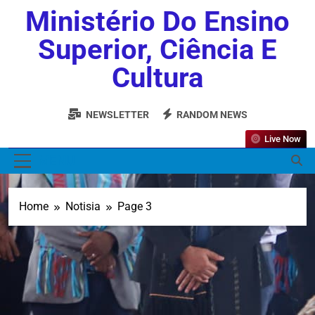
Ministério Do Ensino
Superior, Ciência E
Cultura
NEWSLETTER
RANDOM NEWS
Live Now
MENU
Home
Notisia
Page 3