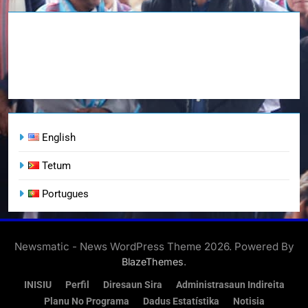
English
Tetum
Portugues
Newsmatic - News WordPress Theme 2026. Powered By
.
BlazeThemes
INISIU
Perfil
Diresaun Sira
Administrasaun Indireita
Planu No Programa
Dadus Estatístika
Notisia