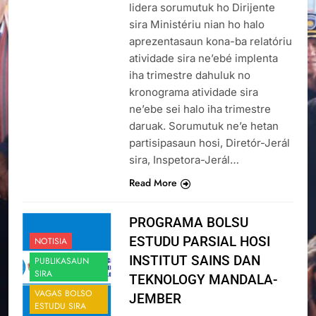
lidera sorumutuk ho Dirijente
sira Ministériu nian ho halo
aprezentasaun kona-ba relatóriu
atividade sira ne’ebé implenta
iha trimestre dahuluk no
kronograma atividade sira
ne’ebe sei halo iha trimestre
daruak. Sorumutuk ne’e hetan
partisipasaun hosi, Diretór-Jerál
sira, Inspetora-Jerál…
Read More
PROGRAMA BOLSU
ESTUDU PARSIAL HOSI
NOTISIA
INSTITUT SAINS DAN
PUBLIKASAUN
SIRA
TEKNOLOGY MANDALA-
VAGAS BOLSO
JEMBER
ESTUDU SIRA