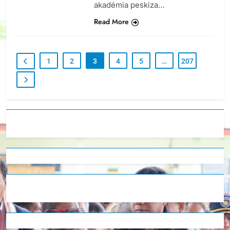
akadémia peskiza…
Read More
1
2
3
4
5
…
207