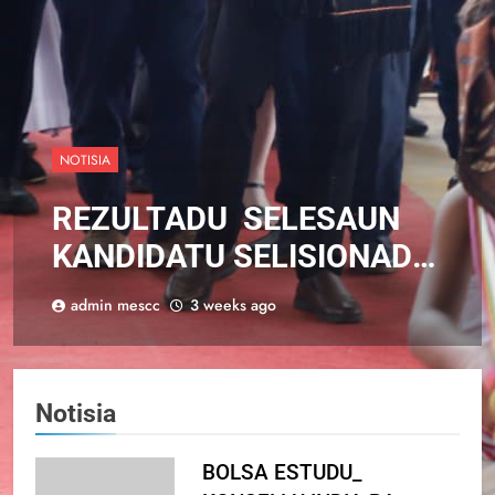
NOTISIA
REZULTADU SELESAUN
KANDIDATU SELISIONADU
– Programa Bolsu Estudu
admin mescc
3 weeks ago
Kompletu Institut
Teknologi Bandung (ITB),
tinan Akadémika
Notisia
2026/2027
BOLSA ESTUDU_