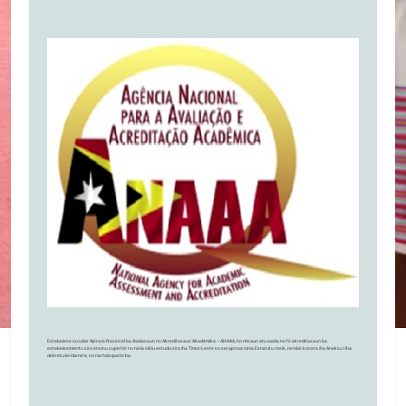
Estabelese nu’udar Ajénsia Nasionál ba Avaliasaun no Akreditasaun Akadémika – ANAAA, ho misaun atu avalia no fó akreditasaun ba
estabelesimentu sira ensinu superiór no ninia síklu estudu sira iha Timor-Leste no sei aprova ninia Estatutu rasik, ne’ebé konsta iha Aneksu I iha
dekretu-lei ida-ne’e, no nia halo-parte ba.