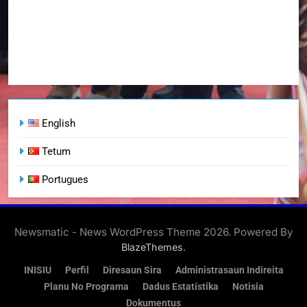
English
Tetum
Portugues
Newsmatic - News WordPress Theme 2026. Powered By
.
BlazeThemes
INISIU
Perfil
Diresaun Sira
Administrasaun Indireita
Planu No Programa
Dadus Estatístika
Notisia
Dokumentus