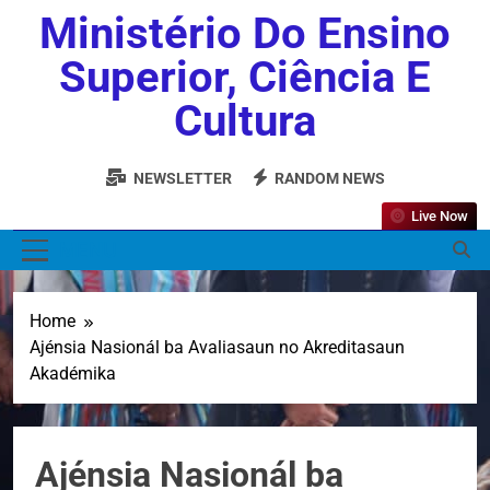
Ministério Do Ensino
Superior, Ciência E
Cultura
NEWSLETTER
RANDOM NEWS
Live Now
MENU
Home
Ajénsia Nasionál ba Avaliasaun no Akreditasaun
Akadémika
Ajénsia Nasionál ba