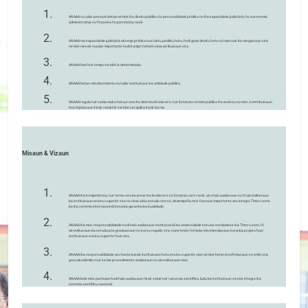
ANAAA nu’udar pesoa-koletiva ne’ebé iha direitu públiku ho personalidade jurídika no iha kapasidade judisiária, ho autonomia
administrativa no finaseira ho patrimóniu rasik.
ANAAA nia kapasidade judisiária abranje prátika husi aktu jurídiku hotu, hodi goza direitu hotu no hakruuk ba obrigasaun sira
ne’ebé mesak nuudar importante hodi kumpri nafatin ninia atribuisaun sira.
ANAAA harii tuir tempu ne’ebé la determinadu.
ANAAA hetan rekoñesimentu nu’udar instituisaun ba utilidade públika.
ANAAA regula tuir saida maka hatuur ona iha dekretu-lei ida-ne’e, tuir Estatutu ne’ebé publika iha aneksu no mós, kontribuisaun
hosi lejislasaun hirak seluktán ne’ebé sei aplika karik ba nia.
Misaun & Vizaun
ANAAA iha kompeténsia, tuir termu sira be preve iha lei ida-ne’e no Estatutu ne’e rasik, atu halo avaliasaun no fó akreditasaun
ba instituisaun ensinu superiór sira no ninia siklu estudu sira no, dezempeña mós funsaun importante atu integra Timor-Leste
ba iha sistema internasionál kona-ba garantia ba kualidade.
ANAAA iha mós responsabilidade hodi halo avaliasaun institusionál ba universidade hotu be estabelese iha Timor-Leste, fó
akreditasaun ba estudu pós-graduasaun no kursu regulár sira, nune’emós formula rekomendasaun kona-ba projetu husi
instituisaun ensinu superiór foun sira.
ANAAA iha responsabilidade atu haree katak Instituisaun hotu ensinu superiór nian ne’ebé hetan konfirmasaun no emiti ona
grau akadémiku tuir ka lae prosedimentu avaliasaun no akreditasaun nian.
ANAAA bele mós partisipa hodi halo avaliasaun hirak seluk tuir natureza sientífika, liuliu ba instituisaun sira be integra iha
sistema sientífiku nasionál.