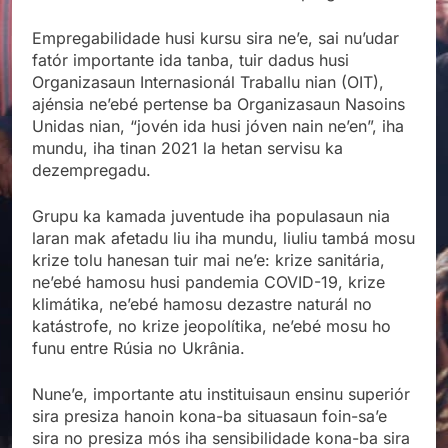
Empregabilidade husi kursu sira ne’e, sai nu’udar
fatór importante ida tanba, tuir dadus husi
Organizasaun Internasionál Traballu nian (OIT),
ajénsia ne’ebé pertense ba Organizasaun Nasoins
Unidas nian, “jovén ida husi jóven nain ne’en”, iha
mundu, iha tinan 2021 la hetan servisu ka
dezempregadu.
Grupu ka kamada juventude iha populasaun nia
laran mak afetadu liu iha mundu, liuliu tambá mosu
krize tolu hanesan tuir mai ne’e: krize sanitária,
ne’ebé hamosu husi pandemia COVID-19, krize
klimátika, ne’ebé hamosu dezastre naturál no
katástrofe, no krize jeopolítika, ne’ebé mosu ho
funu entre Rúsia no Ukrânia.
Nune’e, importante atu instituisaun ensinu superiór
sira presiza hanoin kona-ba situasaun foin-sa’e
sira no presiza mós iha sensibilidade kona-ba sira