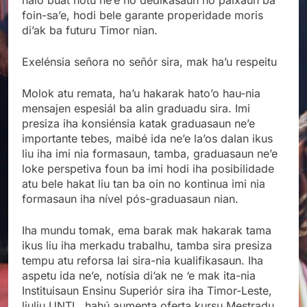
foin-sa’e, hodi bele garante properidade moris
di’ak ba futuru Timor nian.
Exelénsia señora no señór sira, mak ha’u respeitu
Molok atu remata, ha’u hakarak hato’o hau-nia
mensajen espesiál ba alin graduadu sira. Imi
presiza iha konsiénsia katak graduasaun ne’e
importante tebes, maibé ida ne’e la’os dalan ikus
liu iha imi nia formasaun, tamba, graduasaun ne’e
loke perspetiva foun ba imi hodi iha posibilidade
atu bele hakat liu tan ba oin no kontinua imi nia
formasaun iha nível pós-graduasaun nian.
Iha mundu tomak, ema barak mak hakarak tama
ikus liu iha merkadu trabalhu, tamba sira presiza
tempu atu reforsa lai sira-nia kualifikasaun. Iha
aspetu ida ne’e, notísia di’ak ne ‘e mak ita-nia
Instituisaun Ensinu Superiór sira iha Timor-Leste,
liuliu UNTL, hahú aumenta oferta kursu Mestradu