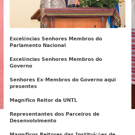
𝗘𝘅𝗰𝗲𝗹ê𝗻𝗰𝗶𝗮𝘀 𝗦𝗲𝗻𝗵𝗼𝗿𝗲𝘀 𝗠𝗲𝗺𝗯𝗿𝗼𝘀 𝗱𝗼
𝗣𝗮𝗿𝗹𝗮𝗺𝗲𝗻𝘁𝗼 𝗡𝗮𝗰𝗶𝗼𝗻𝗮𝗹
𝗘𝘅𝗰𝗲𝗹ê𝗻𝗰𝗶𝗮𝘀 𝗦𝗲𝗻𝗵𝗼𝗿𝗲𝘀 𝗠𝗲𝗺𝗯𝗿𝗼𝘀 𝗱𝗼
𝗚𝗼𝘃𝗲𝗿𝗻𝗼
𝗦𝗲𝗻𝗵𝗼𝗿𝗲𝘀 𝗘𝘅-𝗠𝗲𝗺𝗯𝗿𝗼𝘀 𝗱𝗼 𝗚𝗼𝘃𝗲𝗿𝗻𝗼 𝗮𝗾𝘂𝗶
𝗽𝗿𝗲𝘀𝗲𝗻𝘁𝗲𝘀
𝗠𝗮𝗴𝗻í𝗳𝗶𝗰𝗼 𝗥𝗲𝗶𝘁𝗼𝗿 𝗱𝗮 𝗨𝗡𝗧𝗟
𝗥𝗲𝗽𝗿𝗲𝘀𝗲𝗻𝘁𝗮𝗻𝘁𝗲𝘀 𝗱𝗼𝘀 𝗣𝗮𝗿𝗰𝗲𝗶𝗿𝗼𝘀 𝗱𝗲
𝗗𝗲𝘀𝗲𝗻𝘃𝗼𝗹𝘃𝗶𝗺𝗲𝗻𝘁𝗼
𝗠𝗮𝗴𝗻í𝗳𝗶𝗰𝗼𝘀 𝗥𝗲𝗶𝘁𝗼𝗿𝗲𝘀 𝗱𝗮𝘀 𝗜𝗻𝘀𝘁𝗶𝘁𝘂𝗶çõ𝗲𝘀 𝗱𝗲