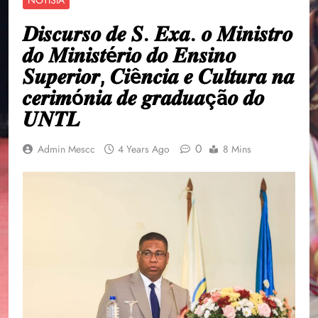
𝑫𝒊𝒔𝒄𝒖𝒓𝒔𝒐 𝒅𝒆 𝑺. 𝑬𝒙𝒂. 𝒐 𝑴𝒊𝒏𝒊𝒔𝒕𝒓𝒐
𝒅𝒐 𝑴𝒊𝒏𝒊𝒔𝒕é𝒓𝒊𝒐 𝒅𝒐 𝑬𝒏𝒔𝒊𝒏𝒐
𝑺𝒖𝒑𝒆𝒓𝒊𝒐𝒓, 𝑪𝒊ê𝒏𝒄𝒊𝒂 𝒆 𝑪𝒖𝒍𝒕𝒖𝒓𝒂 𝒏𝒂
𝒄𝒆𝒓𝒊𝒎ó𝒏𝒊𝒂 𝒅𝒆 𝒈𝒓𝒂𝒅𝒖𝒂çã𝒐 𝒅𝒐
𝑼𝑵𝑻𝑳
0
Admin Mescc
4 Years Ago
8 Mins