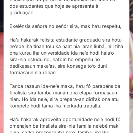
dos estudantes que hoje se apresenta à
graduação.
Exelénsia señora no señór sira, mak ha’u respeitu,
Ha’u hakarak felisita estudante graduadu sira hotu,
ne’ebé iha tinan tolu ka haat nia laran liubá, hili tiha
ona kursu iha universidade ida ne’e hodi hala’o
sira-nia estudu no, hafoin ho empeñu no
dedikasaun maka’as, sira konsege to’o duni
formasaun nia rohan.
Tanba razaun ida-ne’e maka, ha’u fó parabéns ba
finalista sira tamba manán ona etapa formasaun
nian. Ho ida ne’e, sira prepara-an didi’ak ona atu
kompete hodi tama iha merkadu traballu.
Ha’u hakarak aproveita oportunidade ne’e hodi fó
omenajen ba finalista sira-nia família ne’ebé mak
ohin marka prezensa iha ne’e, tamba, maske