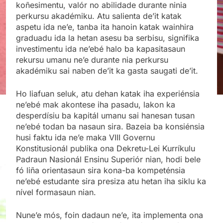
koñesimentu, valór no abilidade durante ninia
perkursu akadémiku. Atu salienta de’it katak
aspetu ida ne’e, tanba ita hanoin katak wainhira
graduadu ida la hetan asesu ba serbisu, signifika
investimentu ida ne’ebé halo ba kapasitasaun
rekursu umanu ne’e durante nia perkursu
akadémiku sai naben de’it ka gasta saugati de’it.
Ho liafuan seluk, atu dehan katak iha experiénsia
ne’ebé mak akontese iha pasadu, lakon ka
desperdísiu ba kapitál umanu sai hanesan tusan
ne’ebé todan ba nasaun sira. Bazeia ba konsiénsia
husi faktu ida ne’e maka VIII Governu
Konstitusionál publika ona Dekretu-Lei Kurríkulu
Padraun Nasionál Ensinu Superiór nian, hodi bele
fó liña orientasaun sira kona-ba kompeténsia
ne’ebé estudante sira presiza atu hetan iha siklu ka
nível formasaun nian.
Nune’e mós, foin dadaun ne’e, ita implementa ona