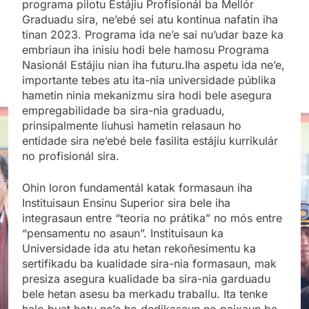
programa pilotu Estájiu Profisionál ba Mellór
Graduadu sira, ne’ebé sei atu kontinua nafatin iha
tinan 2023. Programa ida ne’e sai nu’udar baze ka
embriaun iha inisíu hodi bele hamosu Programa
Nasionál Estájiu nian iha futuru.Iha aspetu ida ne’e,
importante tebes atu ita-nia universidade públika
hametin ninia mekanizmu sira hodi bele asegura
empregabilidade ba sira-nia graduadu,
prinsipalmente liuhusi hametin relasaun ho
entidade sira ne’ebé bele fasilita estájiu kurrikulár
no profisionál sira.
Ohin loron fundamentál katak formasaun iha
Instituisaun Ensinu Superior sira bele iha
integrasaun entre “teoria no prátika” no mós entre
“pensamentu no asaun”. Instituisaun ka
Universidade ida atu hetan rekoñesimentu ka
sertifikadu ba kualidade sira-nia formasaun, mak
presiza asegura kualidade ba sira-nia garduadu
bele hetan asesu ba merkadu traballu. Ita tenke
halo buat hotu ne’e ho dedikasaun no paixaun ba