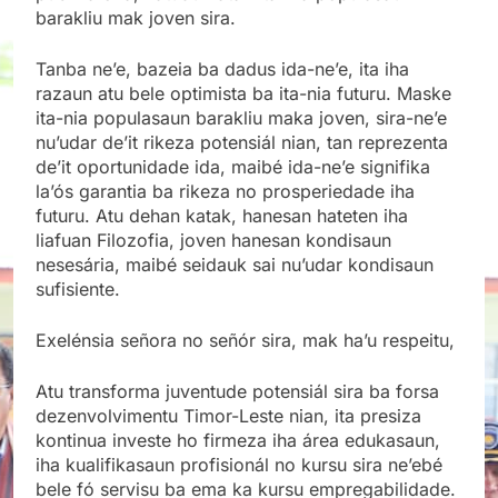
barakliu mak joven sira.
Tanba ne’e, bazeia ba dadus ida-ne’e, ita iha
razaun atu bele optimista ba ita-nia futuru. Maske
ita-nia populasaun barakliu maka joven, sira-ne’e
nu’udar de’it rikeza potensiál nian, tan reprezenta
de’it oportunidade ida, maibé ida-ne’e signifika
la’ós garantia ba rikeza no prosperiedade iha
futuru. Atu dehan katak, hanesan hateten iha
liafuan Filozofia, joven hanesan kondisaun
nesesária, maibé seidauk sai nu’udar kondisaun
sufisiente.
Exelénsia señora no señór sira, mak ha’u respeitu,
Atu transforma juventude potensiál sira ba forsa
dezenvolvimentu Timor-Leste nian, ita presiza
kontinua investe ho firmeza iha área edukasaun,
iha kualifikasaun profisionál no kursu sira ne’ebé
bele fó servisu ba ema ka kursu empregabilidade.