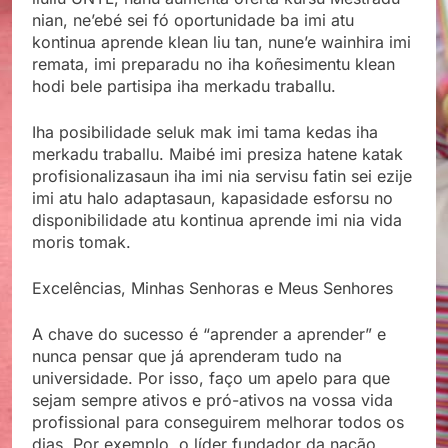
nian, ne’ebé sei fó oportunidade ba imi atu
kontinua aprende klean liu tan, nune’e wainhira imi
remata, imi preparadu no iha koñesimentu klean
hodi bele partisipa iha merkadu traballu.
Iha posibilidade seluk mak imi tama kedas iha
merkadu traballu. Maibé imi presiza hatene katak
profisionalizasaun iha imi nia servisu fatin sei ezije
imi atu halo adaptasaun, kapasidade esforsu no
disponibilidade atu kontinua aprende imi nia vida
moris tomak.
Excelências, Minhas Senhoras e Meus Senhores
A chave do sucesso é “aprender a aprender” e
nunca pensar que já aprenderam tudo na
universidade. Por isso, faço um apelo para que
sejam sempre ativos e pró-ativos na vossa vida
profissional para conseguirem melhorar todos os
dias. Por exemplo, o líder fundador da nação