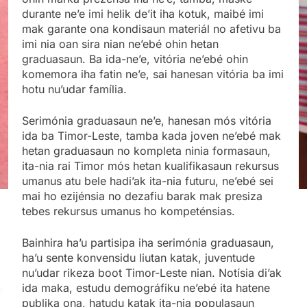
durante ne’e imi helik de’it iha kotuk, maibé imi
mak garante ona kondisaun materiál no afetivu ba
imi nia oan sira nian ne’ebé ohin hetan
graduasaun. Ba ida-ne’e, vitória ne’ebé ohin
komemora iha fatin ne’e, sai hanesan vitória ba imi
hotu nu’udar família.
Serimónia graduasaun ne’e, hanesan mós vitória
ida ba Timor-Leste, tamba kada joven ne’ebé mak
hetan graduasaun no kompleta ninia formasaun,
ita-nia rai Timor mós hetan kualifikasaun rekursus
umanus atu bele hadi’ak ita-nia futuru, ne’ebé sei
mai ho ezijénsia no dezafiu barak mak presiza
tebes rekursus umanus ho kompeténsias.
Bainhira ha’u partisipa iha serimónia graduasaun,
ha’u sente konvensidu liutan katak, juventude
nu’udar rikeza boot Timor-Leste nian. Notísia di’ak
ida maka, estudu demográfiku ne’ebé ita hatene
publika ona, hatudu katak ita-nia populasaun