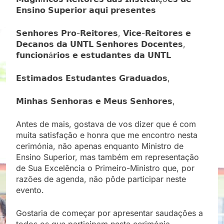
𝗘𝗻𝘀𝗶𝗻𝗼 𝗦𝘂𝗽𝗲𝗿𝗶𝗼𝗿 𝗮𝗾𝘂𝗶 𝗽𝗿𝗲𝘀𝗲𝗻𝘁𝗲𝘀
𝗦𝗲𝗻𝗵𝗼𝗿𝗲𝘀 𝗣𝗿𝗼-𝗥𝗲𝗶𝘁𝗼𝗿𝗲𝘀, 𝗩𝗶𝗰𝗲-𝗥𝗲𝗶𝘁𝗼𝗿𝗲𝘀 𝗲
𝗗𝗲𝗰𝗮𝗻𝗼𝘀 𝗱𝗮 𝗨𝗡𝗧𝗟 𝗦𝗲𝗻𝗵𝗼𝗿𝗲𝘀 𝗗𝗼𝗰𝗲𝗻𝘁𝗲𝘀,
𝗳𝘂𝗻𝗰𝗶𝗼𝗻á𝗿𝗶𝗼𝘀 𝗲 𝗲𝘀𝘁𝘂𝗱𝗮𝗻𝘁𝗲𝘀 𝗱𝗮 𝗨𝗡𝗧𝗟
𝗘𝘀𝘁𝗶𝗺𝗮𝗱𝗼𝘀 𝗘𝘀𝘁𝘂𝗱𝗮𝗻𝘁𝗲𝘀 𝗚𝗿𝗮𝗱𝘂𝗮𝗱𝗼𝘀,
𝗠𝗶𝗻𝗵𝗮𝘀 𝗦𝗲𝗻𝗵𝗼𝗿𝗮𝘀 𝗲 𝗠𝗲𝘂𝘀 𝗦𝗲𝗻𝗵𝗼𝗿𝗲𝘀,
Antes de mais, gostava de vos dizer que é com
muita satisfação e honra que me encontro nesta
cerimónia, não apenas enquanto Ministro de
Ensino Superior, mas também em representação
de Sua Excelência o Primeiro-Ministro que, por
razões de agenda, não pôde participar neste
evento.
Gostaria de começar por apresentar saudações a
todos os que participam nesta cerimónia,