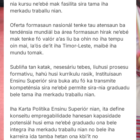
nia kursu ne’ebé mak fasilita sira tama iha
merkadu traballu nian.
Oferta formasaun nasionál tenke tau atensaun ba
tendénsia mundiál ba área formasaun hirak ne’ebé
mak tenke fó valór a’as liu ba ohin no iha tempu
oin mai, la’ós de’it iha Timor-Leste, maibé iha
mundu tomak.
Subliña tan katak, nesesáriu tebes, liuhusi prosesu
formativu, hahú husi kurríkulu rasik, Instituisaun
Ensinu Superiór sira buka atu fó ka transmite
kompeténsia sira ne’ebé permite sira-nia graduadu
bele tama iha merkadu traballu nian.
Iha Karta Polítika Ensinu Superiór nian, ita define
konseitu empregabilidade hanesan kapasidade
potensiál husi ema ne’ebé graduadu ona bele
integra iha merkadu traballu nian no bele iha
karreira ida tamba hetan ona kbi’it no