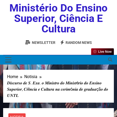
Ministério Do Ensino
Superior, Ciência E
Cultura
NEWSLETTER
RANDOM NEWS
Live Now
MENU
Home
Notisia
𝑫𝒊𝒔𝒄𝒖𝒓𝒔𝒐 𝒅𝒆 𝑺. 𝑬𝒙𝒂. 𝒐 𝑴𝒊𝒏𝒊𝒔𝒕𝒓𝒐 𝒅𝒐 𝑴𝒊𝒏𝒊𝒔𝒕é𝒓𝒊𝒐 𝒅𝒐 𝑬𝒏𝒔𝒊𝒏𝒐
𝑺𝒖𝒑𝒆𝒓𝒊𝒐𝒓, 𝑪𝒊ê𝒏𝒄𝒊𝒂 𝒆 𝑪𝒖𝒍𝒕𝒖𝒓𝒂 𝒏𝒂 𝒄𝒆𝒓𝒊𝒎ó𝒏𝒊𝒂 𝒅𝒆 𝒈𝒓𝒂𝒅𝒖𝒂çã𝒐 𝒅𝒐
𝑼𝑵𝑻𝑳
NOTISIA