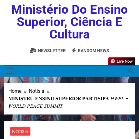
Ministério Do Ensino
Superior, Ciência E
Cultura
NEWSLETTER
RANDOM NEWS
Live Now
MENU
Home
Notisia
𝐌𝐈𝐍𝐈𝐒𝐓𝐑𝐔 𝐄𝐍𝐒𝐈𝐍𝐔 𝐒𝐔𝐏𝐄𝐑𝐈𝐎́𝐑 𝐏𝐀𝐑𝐓𝐈𝐒𝐈𝐏𝐀 𝐻𝑊𝑃𝐿 –
𝑊𝑂𝑅𝐿𝐷 𝑃𝐸𝐴𝐶𝐸 𝑆𝑈𝑀𝑀𝐼𝑇
NOTISIA