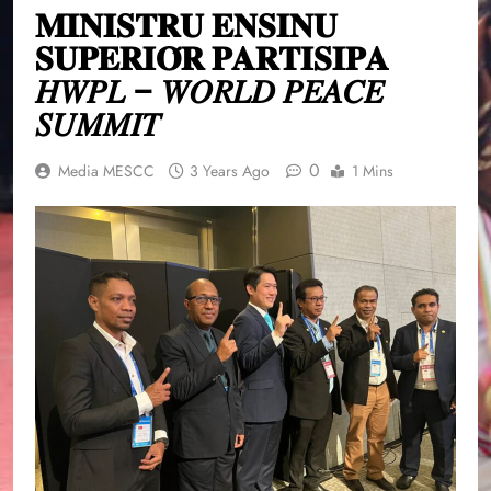
𝐌𝐈𝐍𝐈𝐒𝐓𝐑𝐔 𝐄𝐍𝐒𝐈𝐍𝐔
𝐒𝐔𝐏𝐄𝐑𝐈𝐎́𝐑 𝐏𝐀𝐑𝐓𝐈𝐒𝐈𝐏𝐀
𝐻𝑊𝑃𝐿 – 𝑊𝑂𝑅𝐿𝐷 𝑃𝐸𝐴𝐶𝐸
𝑆𝑈𝑀𝑀𝐼𝑇
0
Media MESCC
3 Years Ago
1 Mins