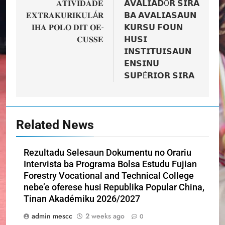
𝐀𝐓𝐈𝐕𝐈𝐃𝐀𝐃𝐄
𝗔𝗩𝗔𝗟𝗜𝗔𝗗Ó𝗥 𝗦𝗜𝗥𝗔
𝐄𝐗𝐓𝐑𝐀𝐊𝐔𝐑𝐈𝐊𝐔𝐋Á𝐑
𝗕𝗔 𝗔𝗩𝗔𝗟𝗜𝗔𝗦𝗔𝗨𝗡
𝐈𝐇𝐀 𝐏𝐎𝐋𝐎 𝐃𝐈𝐓 𝐎𝐄-
𝗞𝗨𝗥𝗦𝗨 𝗙𝗢𝗨𝗡
𝐂𝐔𝐒𝐒𝐄
𝗛𝗨𝗦𝗜
𝗜𝗡𝗦𝗧𝗜𝗧𝗨𝗜𝗦𝗔𝗨𝗡
𝗘𝗡𝗦𝗜𝗡𝗨
𝗦𝗨𝗣É𝗥𝗜𝗢𝗥 𝗦𝗜𝗥𝗔
Related News
Rezultadu Selesaun Dokumentu no Orariu
Intervista ba Programa Bolsa Estudu Fujian
Forestry Vocational and Technical College
nebe’e oferese husi Republika Popular China,
Tinan Akadémiku 2026/2027
admin mescc
2 weeks ago
0