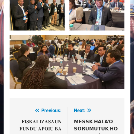
Previous:
Next:
Post
navigation
𝐅𝐈𝐒𝐊𝐀𝐋𝐈𝐙𝐀𝐒𝐀𝐔𝐍
𝗠𝗘𝗦𝗦𝗞 𝗛𝗔𝗟𝗔’𝗢
𝐅𝐔𝐍𝐃𝐔 𝐀𝐏𝐎𝐈𝐔 𝐁𝐀
𝗦𝗢𝗥𝗨𝗠𝗨𝗧𝗨𝗞 𝗛𝗢