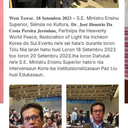
𝐖𝐞𝐬𝐭 𝐓𝐨𝐰𝐞𝐫, 𝟏𝟖 𝐒𝐞𝐭𝐞𝐦𝐛𝐫𝐮 𝟐𝟎𝟐𝟑 – S.E. Ministru Ensinu
Superior, Siénsia no Kultura, 𝐃𝐫. 𝐉𝐨𝐬𝐞́ 𝐇𝐨𝐧𝐨́𝐫𝐢𝐨 𝐃𝐚
𝐂𝐨𝐬𝐭𝐚 𝐏𝐞𝐫𝐞𝐢𝐫𝐚 𝐉𝐞𝐫𝐨́𝐧𝐢𝐦𝐨, Partisipa iha Heavenly
World Peace, Restoration of Light iha Incheon
Korea do Sul.Eventu ne’e sei hala’o durante loron
Tolu Nia laran hahu husi Loron 18 Setembru 2023
too loron 20 Setembru 2023.Iha loron Dahuluk
ne’e S.E. Ministru Ensinu Superior hato’o nia
intervensaun Kons-ba instituisionalizasaun Paz Liu
husi Edukasaun.