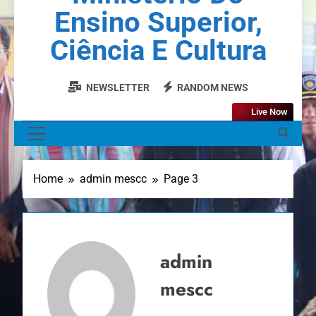
Ensino Superior,
Ciência E Cultura
NEWSLETTER
RANDOM NEWS
Live Now
MENU
Home
admin mescc
Page 3
admin
mescc