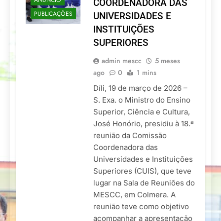
ANÚNCIO
COORDENADORA DAS
PUBLICAÇÕES
UNIVERSIDADES E
INSTITUIÇÕES
SUPERIORES
admin mescc
5 meses
ago
0
1 mins
Díli, 19 de março de 2026 –
S. Exa. o Ministro do Ensino
Superior, Ciência e Cultura,
José Honório, presidiu à 18.ª
reunião da Comissão
Coordenadora das
Universidades e Instituições
Superiores (CUIS), que teve
lugar na Sala de Reuniões do
MESCC, em Colmera. A
reunião teve como objetivo
acompanhar a apresentação