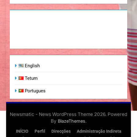
English
Tetum
Portugues
Newsmatic - News WordPress Theme 2026. Powered
By
.
BlazeThemes
INÍCIO
Perfil
Direcções
Administração Indireta