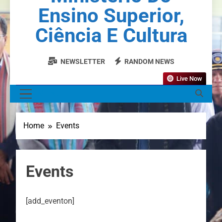
Ensino Superior,
Ciência E Cultura
NEWSLETTER
RANDOM NEWS
Live Now
MENU
Home
Events
Events
[add_eventon]