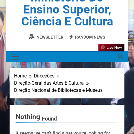
Ensino Superior,
Ciência E Cultura
NEWSLETTER
RANDOM NEWS
Live Now
MENU
Home
Direcções
Direção-Geral das Artes E Cultura
Direção Nacional de Bibliotecas e Museus
Nothing
Found
It seems we can’t find what you’re looking for.