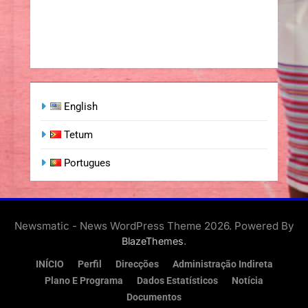
English
Tetum
Portugues
Newsmatic - News WordPress Theme 2026. Powered By
.
BlazeThemes
INÍCIO
Perfil
Direcções
Administração Indireta
Plano E Programa
Dados Estatísticos
Notícia
Documentos