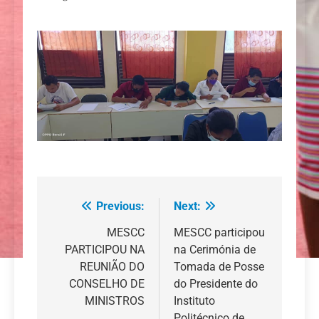
Previous:
Next:
Navegação
de
MESCC
MESCC participou
PARTICIPOU NA
na Cerimónia de
artigos
REUNIÃO DO
Tomada de Posse
CONSELHO DE
do Presidente do
MINISTROS
Instituto
Politécnico de