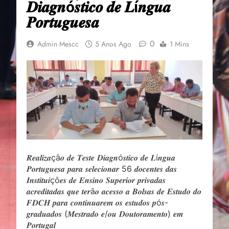
𝑫𝒊𝒂𝒈𝒏ó𝒔𝒕𝒊𝒄𝒐 𝒅𝒆 𝑳í𝒏𝒈𝒖𝒂
𝑷𝒐𝒓𝒕𝒖𝒈𝒖𝒆𝒔𝒂
0
Admin Mescc
5 Anos Ago
1 Mins
𝑹𝒆𝒂𝒍𝒊𝒛𝒂çã𝒐 𝒅𝒆 𝑻𝒆𝒔𝒕𝒆 𝑫𝒊𝒂𝒈𝒏ó𝒔𝒕𝒊𝒄𝒐 𝒅𝒆 𝑳í𝒏𝒈𝒖𝒂
𝑷𝒐𝒓𝒕𝒖𝒈𝒖𝒆𝒔𝒂 𝒑𝒂𝒓𝒂 𝒔𝒆𝒍𝒆𝒄𝒊𝒐𝒏𝒂𝒓 56 𝒅𝒐𝒄𝒆𝒏𝒕𝒆𝒔 𝒅𝒂𝒔
𝑰𝒏𝒔𝒕𝒊𝒕𝒖𝒊çõ𝒆𝒔 𝒅𝒆 𝑬𝒏𝒔𝒊𝒏𝒐 𝑺𝒖𝒑𝒆𝒓𝒊𝒐𝒓 𝒑𝒓𝒊𝒗𝒂𝒅𝒂𝒔
𝒂𝒄𝒓𝒆𝒅𝒊𝒕𝒂𝒅𝒂𝒔 𝒒𝒖𝒆 𝒕𝒆𝒓ã𝒐 𝒂𝒄𝒆𝒔𝒔𝒐 𝒂 𝑩𝒐𝒍𝒔𝒂𝒔 𝒅𝒆 𝑬𝒔𝒕𝒖𝒅𝒐 𝒅𝒐
𝑭𝑫𝑪𝑯 𝒑𝒂𝒓𝒂 𝒄𝒐𝒏𝒕𝒊𝒏𝒖𝒂𝒓𝒆𝒎 𝒐𝒔 𝒆𝒔𝒕𝒖𝒅𝒐𝒔 𝒑ó𝒔-
𝒈𝒓𝒂𝒅𝒖𝒂𝒅𝒐𝒔 (𝑴𝒆𝒔𝒕𝒓𝒂𝒅𝒐 𝒆/𝒐𝒖 𝑫𝒐𝒖𝒕𝒐𝒓𝒂𝒎𝒆𝒏𝒕𝒐) 𝒆𝒎
𝑷𝒐𝒓𝒕𝒖𝒈𝒂𝒍