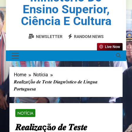
Ensino Superior,
Ciência E Cultura
NEWSLETTER
RANDOM NEWS
Live Now
MENU
Home
Notícia
𝑹𝒆𝒂𝒍𝒊𝒛𝒂çã𝒐 𝒅𝒆 𝑻𝒆𝒔𝒕𝒆 𝑫𝒊𝒂𝒈𝒏ó𝒔𝒕𝒊𝒄𝒐 𝒅𝒆 𝑳í𝒏𝒈𝒖𝒂
𝑷𝒐𝒓𝒕𝒖𝒈𝒖𝒆𝒔𝒂
NOTÍCIA
𝑹𝒆𝒂𝒍𝒊𝒛𝒂çã𝒐 𝒅𝒆 𝑻𝒆𝒔𝒕𝒆