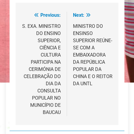
Previous:
Next:
Navegação
de
S. EXA. MINISTRO
MINISTRO DO
DO ENSINO
ENSINSO
artigos
SUPERIOR,
SUPERIOR REÚNE-
CIÊNCIA E
SE COM A
CULTURA
EMBAIXADORA
PARTICIPA NA
DA REPÚBLICA
CERIMÓNIA DE
POPULAR DA
CELEBRAÇÃO DO
CHINA E O REITOR
DIA DA
DA UNTL
CONSULTA
POPULAR NO
MUNICÍPIO DE
BAUCAU