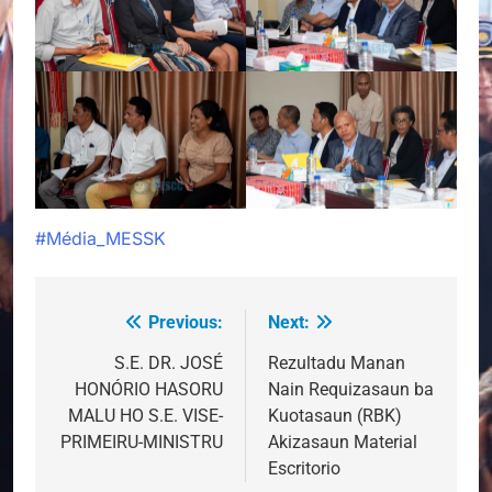
#Média_MESSK
Previous:
Next:
Post
navigation
S.E. DR. JOSÉ
Rezultadu Manan
HONÓRIO HASORU
Nain Requizasaun ba
MALU HO S.E. VISE-
Kuotasaun (RBK)
PRIMEIRU-MINISTRU
Akizasaun Material
Escritorio