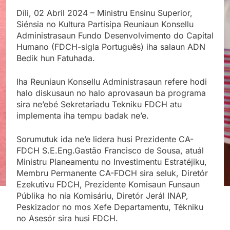
Díli, 02 Abril 2024 – Ministru Ensinu Superior,
Siénsia no Kultura
Partisipa Reuniaun Konsellu
Administrasaun Fundo Desenvolvimento do Capital
Humano (FDCH-sigla Português) iha salaun ADN
Bedik hun Fatuhada.
Iha Reuniaun Konsellu Administrasaun refere hodi
halo diskusaun no halo aprovasaun ba programa
sira ne’ebé Sekretariadu Tekniku FDCH atu
implementa iha tempu badak ne’e.
Sorumutuk ida ne’e lidera husi Prezidente CA-
FDCH S.E.Eng.Gastão Francisco de Sousa, atuál
Ministru Planeamentu no Investimentu Estratéjiku,
Membru Permanente CA-FDCH sira seluk, Diretór
Ezekutivu FDCH, Prezidente Komisaun Funsaun
Públika ho nia Komisáriu, Diretór Jerál INAP,
Peskizador no mos Xefe Departamentu, Tékniku
no Asesór sira husi FDCH.