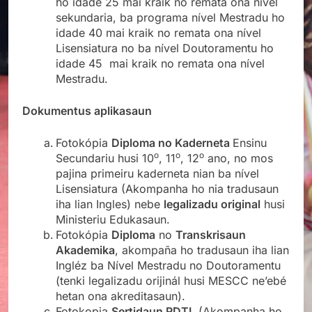
ho idade 25 mai kraik no remata ona nível
sekundaria, ba programa nível Mestradu ho
idade 40 mai kraik no remata ona nível
Lisensiatura no ba nível Doutoramentu ho
idade 45 mai kraik no remata ona nível
Mestradu.
Dokumentus aplikasaun
Fotokópia
Diploma no Kaderneta
Ensinu
o
o
o
Secundariu husi 10
, 11
, 12
ano, no mos
pajina primeiru kaderneta nian ba nível
Lisensiatura (Akompanha ho nia tradusaun
iha lian Ingles) nebe
legalizadu
original
husi
Ministeriu Edukasaun.
Fotokópia
Diploma
no
Transkrisaun
Akademika
, akompaña ho tradusaun iha lian
Ingléz ba Nível Mestradu no Doutoramentu
(tenki legalizadu orijinál husi MESCC ne’ebé
hetan ona akreditasaun).
Fotokopia
Sertidaun RDTL
(Akompanha ho