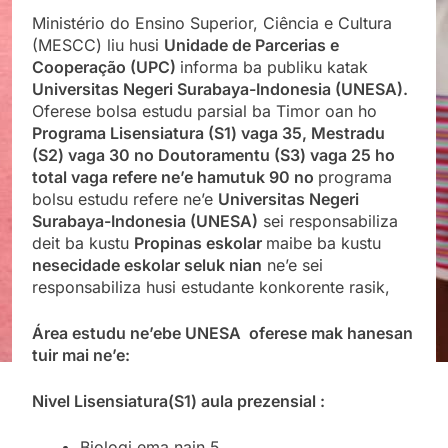
Ministério do Ensino Superior, Ciência e Cultura
(MESCC) liu husi
Unidade de Parcerias e
Cooperação (UPC)
informa ba publiku katak
Universitas Negeri Surabaya-Indonesia (UNESA).
Oferese bolsa estudu parsial ba Timor oan ho
Programa Lisensiatura (S1) vaga 35, Mestradu
(S2) vaga 30 no Doutoramentu (S3) vaga 25 ho
total vaga refere ne’e hamutuk 90 no
programa
bolsu estudu refere ne’e
Universitas Negeri
Surabaya-Indonesia (UNESA)
sei responsabiliza
deit ba kustu
Propinas eskolar
maibe ba kustu
nesecidade eskolar seluk nian
ne’e sei
responsabiliza husi estudante konkorente rasik,
Área estudu ne’ebe UNESA oferese mak hanesan
tuir mai ne’e:
Nivel Lisensiatura(S1) aula prezensial :
Biologi ema nain 5