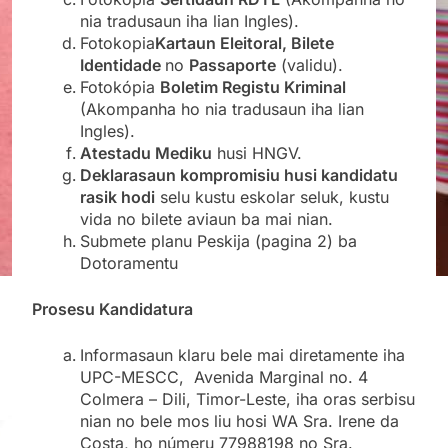
nia tradusaun iha lian Ingles).
Fotokopia
Kartaun Eleitoral, Bilete
Identidade
no
Passaporte
(validu).
Fotokópia
Boletim Registu Kriminal
(Akompanha ho nia tradusaun iha lian
Ingles).
Atestadu Mediku
husi HNGV.
Deklarasaun kompromisiu husi kandidatu
rasik hodi
selu kustu eskolar seluk, kustu
vida no bilete aviaun ba mai nian.
Submete planu Peskija (pagina 2) ba
Dotoramentu
Prosesu Kandidatura
Informasaun klaru bele mai diretamente iha
UPC-MESCC, Avenida Marginal no. 4
Colmera – Dili, Timor-Leste, iha oras serbisu
nian no bele mos liu hosi WA Sra. Irene da
Costa, ho númeru 77988198 no Sra.