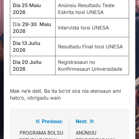
Dia 25 Maiu
Anúnsiu Resultadu Teste
2026
Eskrita hosi UNESA
Dia
29-30 Maiu
Intervista hosi UNESA
2026
Dia 13 Juñu
Resultadu Final hosi UNESA
2026
Dia 20 Juñu
Registrasaun no
2026
Konfirmasaun Universidade
Mak ne’e deit, Ba ita bo’ot sira nia atensaun ami
hato’o, obrigadu wain
Previous:
Next:
Post
navigation
PROGRAMA BOLSU
ANÚNSIU