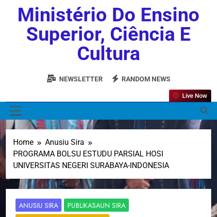
Ministério Do Ensino
Superior, Ciência E
Cultura
NEWSLETTER
RANDOM NEWS
Live Now
MENU
Home
Anusiu Sira
PROGRAMA BOLSU ESTUDU PARSIAL HOSI
UNIVERSITAS NEGERI SURABAYA-INDONESIA
ANUSIU SIRA
PUBLIKASAUN SIRA