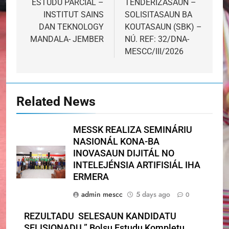
ESTUDU PARCIAL –
TENDERIZASAUN –
INSTITUT SAINS
SOLISITASAUN BA
DAN TEKNOLOGY
KOUTASAUN (SBK) –
MANDALA- JEMBER
NÚ. REF: 32/DNA-
MESCC/III/2026
Related News
MESSK REALIZA SEMINÁRIU
NASIONÁL KONA-BA
INOVASAUN DIJITÁL NO
INTELEJÉNSIA ARTIFISIÁL IHA
ERMERA
admin mescc
5 days ago
0
REZULTADU SELESAUN KANDIDATU
SELISIONADU ” Bolsu Estudu Kompletu