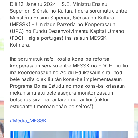
Dilí,12 Janeiru 2024 – S.E. Ministru Ensinu
Superior, Siénsia no Kultura lidera sorumutuk entre
Ministériu Ensinu Superior, Siénsia no Kultura
(MESSK) – Unidade Parseria no Kooperasaun
(UPC) ho Fundu Dezenvolvimentu Kapital Umano
(FDCH, sigla portugés) iha salaun MESSK
Kolmera.
Iha
sorumutuk ne’e, koalia kona-ba reforsa
kooperasaun servisu entre MESSK no FDCH, liu-liu
iha koordenasaun ho Adidu Edukasaun sira, hodi
bele hadi’a diak liu tán kona-ba implementasaun
Programa Bolsa Estudu no mos kona-ba kriasaun
mekanismu atu bele asegura monitorizasaun
bolseirus sira iha rai laran no rai liur (inklui
estudante timoroan “não bolseiros”).
#Média_MESSK