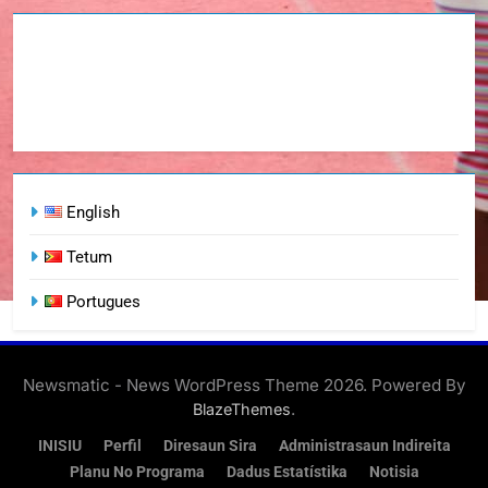
English
Tetum
Portugues
Newsmatic - News WordPress Theme 2026. Powered By
.
BlazeThemes
INISIU
Perfil
Diresaun Sira
Administrasaun Indireita
Planu No Programa
Dadus Estatístika
Notisia