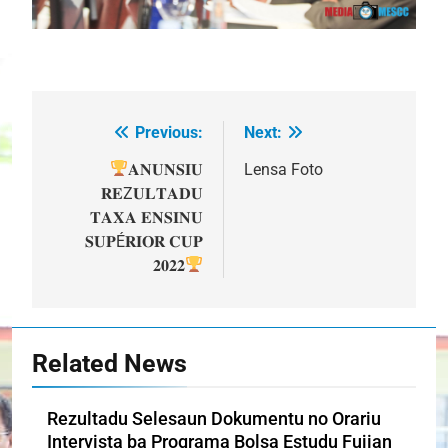
Previous:
Next:
Post
navigation
𝐀𝐍𝐔𝐍𝐒𝐈𝐔
Lensa Foto
𝐑𝐄Z𝐔𝐋𝐓𝐀𝐃𝐔
𝐓𝐀𝐗𝐀 𝐄𝐍𝐒𝐈𝐍𝐔
𝐒𝐔𝐏É𝐑𝐈𝐎𝐑 𝐂𝐔𝐏
𝟐𝟎𝟐𝟐
Related News
Rezultadu Selesaun Dokumentu no Orariu
Intervista ba Programa Bolsa Estudu Fujian