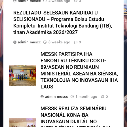
admin mescc
2 weeks ago
0
REZULTADU SELESAUN KANDIDATU
SELISIONADU – Programa Bolsu Estudu
Kompletu Institut Teknologi Bandung (ITB),
tinan Akadémika 2026/2027
admin mescc
3 weeks ago
0
MESSK PARTISIPA IHA
ENKONTRU TÉKNIKU COSTI-
89/ASEAN NO REUNIAUN
MINISTERIÁL ASEAN BA SIÉNSIA,
TEKNOLOJIA NO INOVASAUN IHA
LAOS
admin mescc
1 month ago
0
MESSK REALIZA SEMINÁRIU
NASIONÁL KONA-BA
INOVASAUN DIJITÁL NO