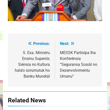
Previous:
Next:
Post
navigation
S. Exa. Ministru
MESSK Partisipa Iha
Ensinu Superiór,
Konferénsia
Siénsia no Kultura
“Seguransa Sosiál no
hala’o sorumutuk ho
Dezenvolvimentu
Banku Mundiál
Umanu”
Related News