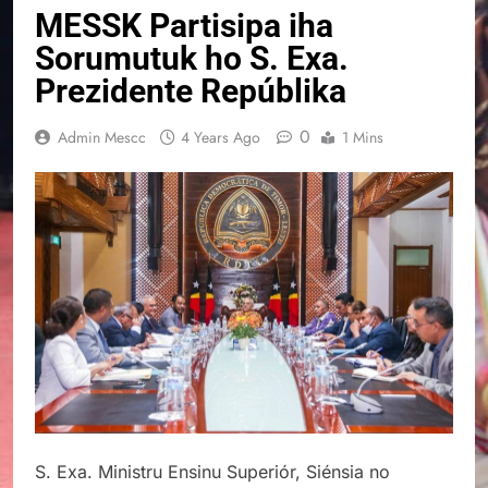
MESSK Partisipa iha
Sorumutuk ho S. Exa.
Prezidente Repúblika
0
Admin Mescc
4 Years Ago
1 Mins
S. Exa. Ministru Ensinu Superiór, Siénsia no