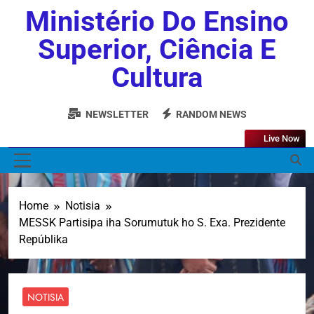
Ministério Do Ensino
Superior, Ciência E
Cultura
NEWSLETTER
RANDOM NEWS
Live Now
MENU
Home
Notisia
MESSK Partisipa iha Sorumutuk ho S. Exa. Prezidente
Repúblika
NOTISIA