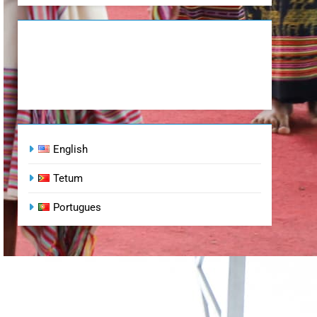
English
Tetum
Portugues