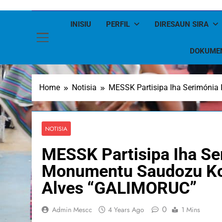
INISIU
PERFIL
DIRESAUN SIRA
DOKUME
Home
Notisia
MESSK Partisipa Iha Serimóni
NOTISIA
MESSK Partisipa Iha Se
Monumentu Saudozu Ko
Alves “GALIMORUC”
0
Admin Mescc
4 Years Ago
1 Mins