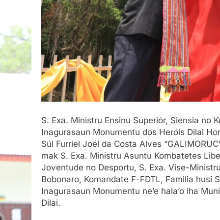
S. Exa. Ministru Ensinu Superiór, Siensia no 
Inagurasaun Monumentu dos Heróis Dilai Ho
Súl Furriel Joél da Costa Alves “GALIMORUC”,
mak S. Exa. Ministru Asuntu Kombatetes Lib
Joventude no Desportu, S. Exa. Vise-Ministr
Bobonaro, Komandate F-FDTL, Familia husi S
Inagurasaun Monumentu ne’e hala’o iha Munis
Dilai.