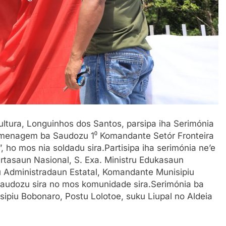
Kultura, Longuinhos dos Santos, parsipa iha Serimónia
menagem ba Saudozu 1⁰ Komandante Setór Fronteira
 ho mos nia soldadu sira.Partisipa iha serimónia ne’e
ertasaun
Nasional, S. Exa. Ministru Edukasaun
u Administradaun Estatal, Komandante Munisipiu
audozu sira no mos komunidade sira.Serimónia ba
ipiu Bobonaro, Postu Lolotoe, suku Liupal no Aldeia