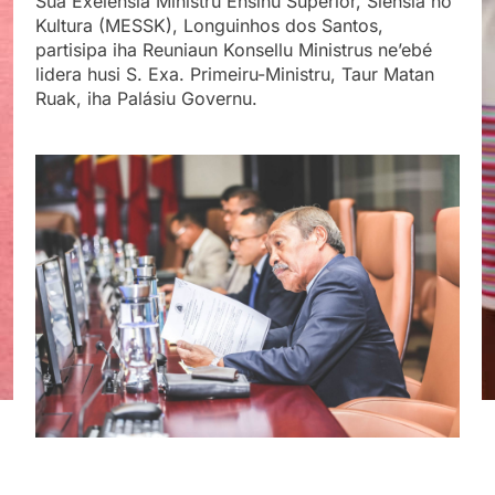
Sua Exelénsia Ministru Ensinu Superiór, Siénsia no
Kultura (MESSK), Longuinhos dos Santos,
partisipa iha Reuniaun Konsellu Ministrus ne’ebé
lidera husi S. Exa. Primeiru-Ministru, Taur Matan
Ruak, iha Palásiu Governu.