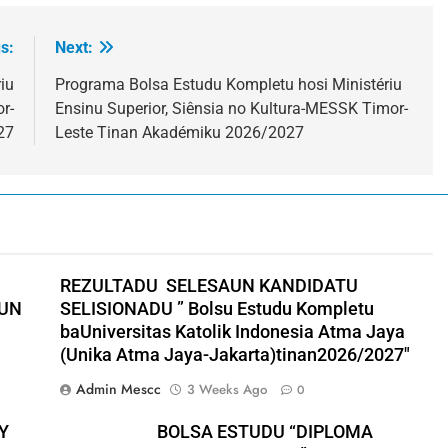
s:
Next:
iu
Programa Bolsa Estudu Kompletu hosi Ministériu
r-
Ensinu Superior, Siênsia no Kultura-MESSK Timor-
27
Leste Tinan Akadémiku 2026/2027
REZULTADU SELESAUN KANDIDATU
AUN
SELISIONADU ” Bolsu Estudu Kompletu
baUniversitas Katolik Indonesia Atma Jaya
(Unika Atma Jaya-Jakarta)tinan2026/2027″
Admin Mescc
3 Weeks Ago
0
Y
BOLSA ESTUDU “DIPLOMA