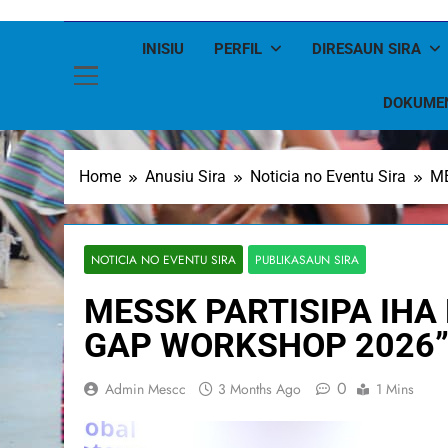
INISIU
PERFIL
DIRESAUN SIRA
DOKUME
Home
Anusiu Sira
Noticia no Eventu Sira
ME
NOTICIA NO EVENTU SIRA
PUBLIKASAUN SIRA
MESSK PARTISIPA IHA
GAP WORKSHOP 2026”
0
Admin Mescc
3 Months Ago
1 Mins