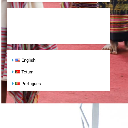
English
Tetum
Portugues