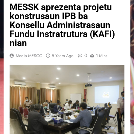
MESSK aprezenta projetu
konstrusaun IPB ba
Konsellu Administrasaun
Fundu Instratrutura (KAFI)
nian
0
Media MESCC
5 Years Ago
1 Mins