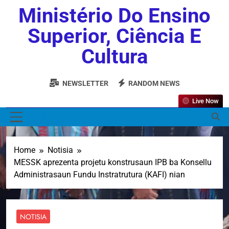
Ministério Do Ensino
Superior, Ciência E
Cultura
NEWSLETTER
RANDOM NEWS
Live Now
MENU
Home
Notisia
MESSK aprezenta projetu konstrusaun IPB ba Konsellu
Administrasaun Fundu Instratrutura (KAFI) nian
NOTISIA