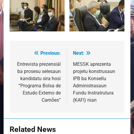
Previous:
Next:
Post
navigation
Entrevista prezensiál
MESSK aprezenta
ba prosesu selesaun
projetu konstrusaun
kandidatu sira hosi
IPB ba Konsellu
“Programa Bolsa de
Administrasaun
Estudo Externo de
Fundu Instratrutura
Camões”
(KAFI) nian
Related News