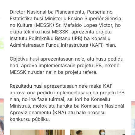
Diretór Nasionál ba Planeamentu, Parseria no
Estatístika husi Ministeriu Ensino Superiór Siénsia
no Kultura (MESSK) Sr. Mafaldo Lopes Victor, ho
ekipa tékniku husi MESSK, aprezenta projetu
Institutu Politékniku Betanu (IPB) ba Konsellu
Administrasaun Fundu Infrastrutura (KAFI) nian.
Objetivu husi aprezentasaun ne’e, atu husu pedidu
hodi aprova implementasaun projetu IPB, ne’ebé
MESSK nu’udar na’in ba projetu refere.
Rezultadu husi aprezentasaun ne’e maka KAFI
aprova ona pedidu implementasaun ba projetu IPB
nian, no iha faze tuirmai, sei lori ba Konsellu
Ministrus, molok atu haruka ba Komisaun Nasionál
Aprovizionamentu (KNA) atu halo prosesu
konkursu públiku.