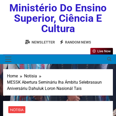
Ministério Do Ensino
Superior, Ciência E
Cultura
NEWSLETTER
RANDOM NEWS
Live Now
MENU
Home
Notisia
MESSK Abertura Semináriu Iha Ámbitu Selebrasaun
Aniversáriu Dahuluk Loron Nasionál Tais
NOTISIA