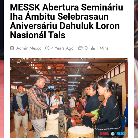
MESSK Abertura Semináriu
Iha Ámbitu Selebrasaun
Aniversáriu Dahuluk Loron
Nasionál Tais
0
Admin Mescc
4 Years Ago
1 Mins