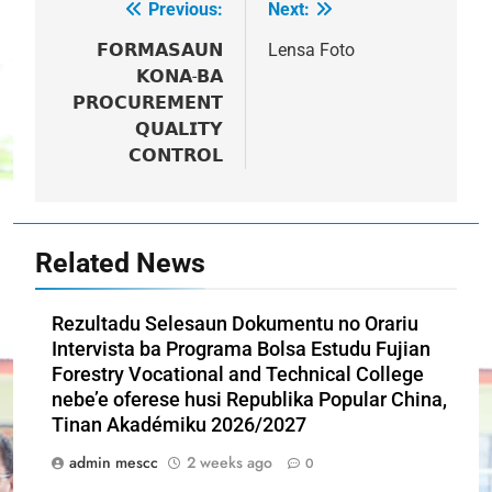
Previous:
Next:
Post
navigation
𝗙𝗢𝗥𝗠𝗔𝗦𝗔𝗨𝗡
Lensa Foto
𝗞𝗢𝗡𝗔-𝗕𝗔
𝗣𝗥𝗢𝗖𝗨𝗥𝗘𝗠𝗘𝗡𝗧
𝗤𝗨𝗔𝗟𝗜𝗧𝗬
𝗖𝗢𝗡𝗧𝗥𝗢𝗟
Related News
Rezultadu Selesaun Dokumentu no Orariu
Intervista ba Programa Bolsa Estudu Fujian
Forestry Vocational and Technical College
nebe’e oferese husi Republika Popular China,
Tinan Akadémiku 2026/2027
admin mescc
2 weeks ago
0