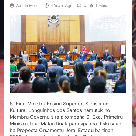
0
Admin Mescc
4 Years Ago
1 Mins
S. Exa. Ministru Ensinu Superiór, Siénsia no
Kultura, Longuinhos dos Santos hamutuk ho
Membru Governu sira akompaña S. Exa. Primeiru
Ministru Taur Matan Ruak partisipa iha diskusaun
ba Proposta Orsamentu Jeral Estadu ba tinan