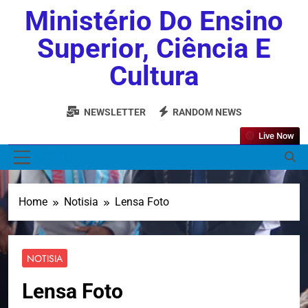
Ministério Do Ensino
Superior, Ciência E
Cultura
NEWSLETTER
RANDOM NEWS
Live Now
MENU
Home
Notisia
Lensa Foto
NOTISIA
Lensa Foto