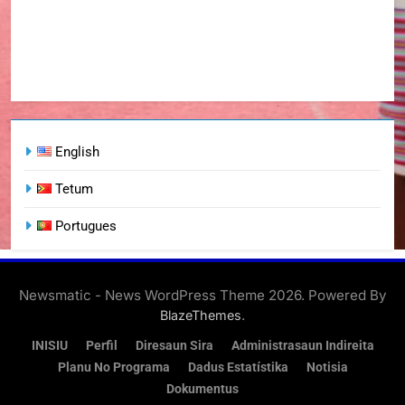
English
Tetum
Portugues
Newsmatic - News WordPress Theme 2026. Powered By
.
BlazeThemes
INISIU
Perfil
Diresaun Sira
Administrasaun Indireita
Planu No Programa
Dadus Estatístika
Notisia
Dokumentus