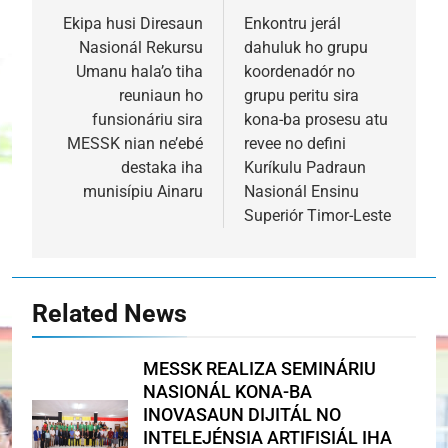
navigation
Ekipa husi Diresaun
Enkontru jerál
Nasionál Rekursu
dahuluk ho grupu
Umanu hala’o tiha
koordenadór no
reuniaun ho
grupu peritu sira
funsionáriu sira
kona-ba prosesu atu
MESSK nian ne’ebé
revee no defini
destaka iha
Kuríkulu Padraun
munisípiu Ainaru
Nasionál Ensinu
Superiór Timor-Leste
Related News
MESSK REALIZA SEMINÁRIU
NASIONÁL KONA-BA
INOVASAUN DIJITÁL NO
INTELEJÉNSIA ARTIFISIÁL IHA