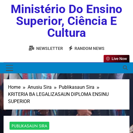
Ministério Do Ensino
Superior, Ciência E
Cultura
NEWSLETTER
RANDOM NEWS
Live Now
MENU
Home
Anusiu Sira
Publikasaun Sira
KRITERIA BA LEGALIZASAUN DIPLOMA ENSINU
SUPERIOR
PUBLIKASAUN SIRA