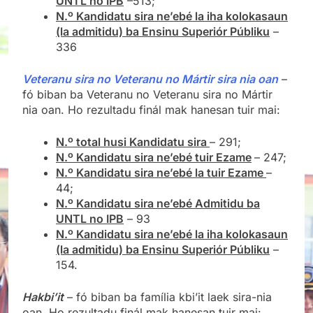
UNTL no IPB
–513;
N.º Kandidatu sira ne’ebé la iha kolokasaun
(la admitidu) ba Ensinu Superiór Públiku
–
336
Veteranu sira no Veteranu no Mártir sira nia oan
–
fó biban ba Veteranu no Veteranu sira no Mártir
nia oan. Ho rezultadu finál mak hanesan tuir mai:
N.º total husi Kandidatu sira
– 291;
N.º Kandidatu sira ne’ebé tuir Ezame
– 247;
N.º Kandidatu sira ne’ebé la tuir Ezame
–
44;
N.º Kandidatu sira ne’ebé Admitidu ba
UNTL no IPB
– 93
N.º Kandidatu sira ne’ebé la iha kolokasaun
(la admitidu) ba Ensinu Superiór Públiku
–
154.
Hakbi’it
– fó biban ba família kbi’it laek sira-nia
oan. Ho rezultadu finál mak hanesan tuir mai: