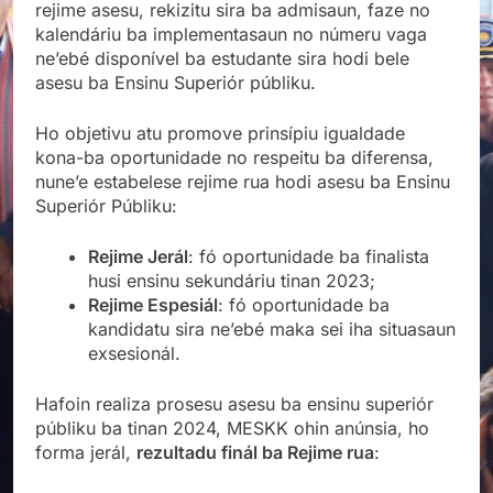
rejime asesu, rekizitu sira ba admisaun, faze no
kalendáriu ba implementasaun no númeru vaga
ne’ebé disponível ba estudante sira hodi bele
asesu ba Ensinu Superiór públiku.
Ho objetivu atu promove prinsípiu igualdade
kona-ba oportunidade no respeitu ba diferensa,
nune’e estabelese rejime rua hodi asesu ba Ensinu
Superiór Públiku:
Rejime Jerál
: fó oportunidade ba finalista
husi ensinu sekundáriu tinan 2023;
Rejime Espesiál
: fó oportunidade ba
kandidatu sira ne’ebé maka sei iha situasaun
exsesionál.
Hafoin realiza prosesu asesu ba ensinu superiór
públiku ba tinan 2024, MESKK ohin anúnsia, ho
forma jerál,
rezultadu finál ba Rejime rua
: