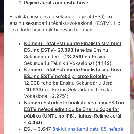
Rejime Jerál kompostu husi:
Finalista husi ensinu sekundáriu jerál (ESJ) no
ensinu sekundáriu tékniku-vokasionál (ESTV). Ho
rezultadu finál mak hanesan tuir mai:
Númeru Totál Estudante Finalista sira husi
ESJ no ESTV
–
27.398
fahe ba Ensinu
Sekundáriu Jerál (
23.256)
no Ensinu
Sekundáriu Tékniku Vokasional (
4.142
);
Númeru Totál Estudante Finalista sira husi
ESJ no ESTV ne’ebé prienxe Boletim
–
12.908
fahe ba Ensinu Sekundáriu Jerál
(
10.633
) no Ensinu Sekundáriu Tékniku
Vokasional (
2.275
);
Númeru Estudante finalista sira husi ESJ no
ESTV ne’ebé admitidu ba Ensinu Superiór
públiku (UNTL no IPB), liuhusi Rejime Jerál
­
–
4.446
ESJ
– 3.647
(inklui ona kandidatu 85 ne’ebé