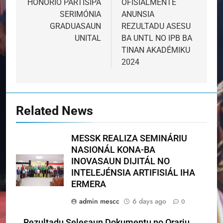
HONÓRIO PARTISIPA
OFISIALMENTE
SERIMÓNIA
ANUNSIA
GRADUASAUN
REZULTADU ASESU
UNITAL
BA UNTL NO IPB BA
TINAN AKADÉMIKU
2024
Related News
MESSK REALIZA SEMINÁRIU
NASIONÁL KONA-BA
INOVASAUN DIJITÁL NO
INTELEJÉNSIA ARTIFISIÁL IHA
ERMERA
admin mescc
6 days ago
0
Rezultadu Selesaun Dokumentu no Orariu