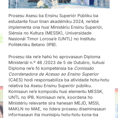
Prosesu Asesu ba Ensinu Superiór Públiku ba
estudante foun tinan akadémiku 2024, ne’ebé
implementa ona husi Ministériu Ensinu Superiór,
Siénsia no Kultura (MESSK), Universidade
Nasionál Timor Lorosa’e (UNTL) no Institutu
Politékniku Betano (IPB).
Prosesu ida ne’e hahú ho aprovasaun Diploma
Ministeriál n.º 46 /2023 de 5 de Outubro, liuhusi
Diploma ne’e fó kompeténsia ba
Comissão
Coordenadora de Acesso ao Ensino Superior
(CAES) hodi responsabiliza ba atividade hotu-hotu
relativa ba Asesu Ensinu Superiór públiku.
Komisaun ne’e kompostu husi elementu MESSK,
UNTL no IPB. Komisaun ne’e, koordena ho
Ministériu relevante sira hanesan MEJD, MSSI,
MAKLN no MAE, no lidera prosesu diseminasaun
informasaun iha munisípiu hotu-hotu kona-ba