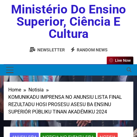
Ministério Do Ensino
Superior, Ciência E
Cultura
NEWSLETTER
RANDOM NEWS
Live Now
MENU
Home
Notisia
KOMUNIKADU IMPRENSA NO ANUNSIU LISTA FINAL
REZULTADU HOSI PROSESU ASESU BA ENSINU
SUPERIÓR PÚBLIKU TINAN AKADÉMIKU 2024
ANUSIU SIRA
NOTICIA NO EVENTU SIRA
NOTISIA