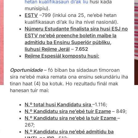
hetan kualifikasaun di’ak liu
husi kada
munisípiu).
ESTV
–799 (inklui ona 25, ne’ebé hetan
kualifikasaun di’ak liu iha nível nasionál).
Númeru Estudante finalista sira husi ESJ no
ESTV ne’ebé preenche boletin maibe la
admitidu ba Ensinu Superiór públiku,
liuhusi Rejime Jerál
–
7.652
Rejime Espesiál kompostu husi:
Oportunidade
– fó biban ba sidadaun timoroan
sira ne’ebé maka remata ona ensinu sekundáriu iha
tinan haat (4) ba kotuk. Ho rezultadu finál mak
hanesan tuir mai:
N.º total husi Kandidatu sira
–1.116;
N.º Kandidatu sira ne’ebé tuir Ezame
– 849;
N.º Kandidatu sira ne’ebé la tuir Ezame
–
267;
N.º Kandidatu sira ne’ebé admitidu ba