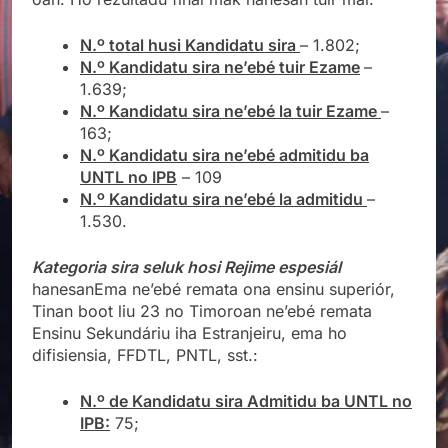
N.º total husi Kandidatu sira
– 1.802;
N.º Kandidatu sira ne’ebé tuir Ezame
–
1.639;
N.º Kandidatu sira ne’ebé la tuir Ezame
–
163;
N.º Kandidatu sira ne’ebé admitidu ba
UNTL no IPB
– 109
N.º Kandidatu sira ne’ebé la admitidu
–
1.530.
Kategoria sira seluk hosi Rejime espesiál
hanesanEma ne’ebé remata ona ensinu superiór,
Tinan boot liu 23 no Timoroan ne’ebé remata
Ensinu Sekundáriu iha Estranjeiru, ema ho
difisiensia, FFDTL, PNTL, sst.:
N.º de Kandidatu sira Admitidu ba UNTL no
IPB:
75;