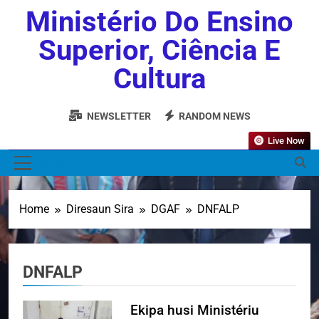
Ministério Do Ensino
Superior, Ciência E
Cultura
NEWSLETTER
RANDOM NEWS
Live Now
MENU
Home
Diresaun Sira
DGAF
DNFALP
DNFALP
Ekipa husi Ministériu