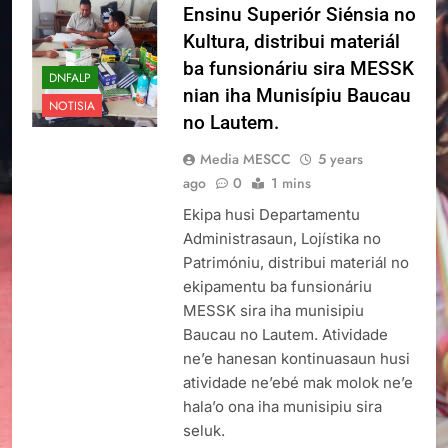
Ensinu Superiór Siénsia no
Kultura, distribui materiál
ba funsionáriu sira MESSK
DNFALP
nian iha Munisípiu Baucau
NOTISIA
no Lautem.
Media MESCC
5 years
ago
0
1 mins
Ekipa husi Departamentu
Administrasaun, Lojístika no
Patrimóniu, distribui materiál no
ekipamentu ba funsionáriu
MESSK sira iha munisipiu
Baucau no Lautem. Atividade
ne’e hanesan kontinuasaun husi
atividade ne’ebé mak molok ne’e
hala’o ona iha munisipiu sira
seluk.