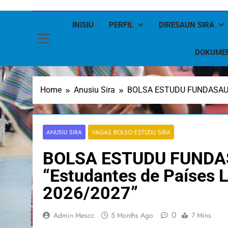
INISIU
PERFIL
DIRESAUN SIRA
DOKUME
Home
Anusiu Sira
BOLSA ESTUDU FUNDASAUN M
ANUSIU SIRA
VAGAS BOLSO ESTUDU SIRA
BOLSA ESTUDU FUND
“Estudantes de Países 
2026/2027”
0
Admin Mescc
5 Months Ago
7 Mins