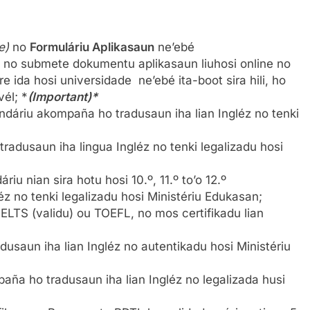
e)
no
Formuláriu Aplikasaun
ne’ebé
u no submete dokumentu aplikasaun liuhosi online no
e ida hosi universidade ne’ebé ita-boot sira hili, ho
él; *
(Important)*
dáriu akompaña ho tradusaun iha lian Ingléz no tenki
adusaun iha lingua Ingléz no tenki legalizadu hosi
u nian sira hotu hosi 10.º, 11.º to’o 12.º
z no tenki legalizadu hosi Ministériu Edukasan;
 IELTS (validu) ou TOEFL, no mos certifikadu lian
saun iha lian Ingléz no autentikadu hosi Ministériu
paña ho tradusaun iha lian Ingléz no legalizada husi