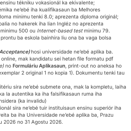
ensinu tékniku vokasionál ka ekivalente;
émika ne’ebé iha kualifikasaun ba Melhores
ploma minimu tenki 8.0; aprezenta diploma originál;
alia no hakerek iha lian Ingléz no aprezenta
L minimu 500 ou
Internet-based test
minimu 79.
 prontu ba eskola bainhira liu ona ba vaga bolsa
f Acceptance)
hosi universidade ne’ebé aplika ba.
online, mak kandidatu sei hetan file formatu pdf
e)
no
Formuláriu Aplikasaun
, print-out no aneksa ho
emplar 2 original 1 no kopia 1). Dokumentu tenki tau
tériu sira ne’ebé submete ona, mak la kompletu, laiha
 ka la autentika ka iha falsifikasaun ruma iha
sidera (ka invalidu)
ál sira ne’ebé tuir instituisaun ensinu superiór iha
ita ba iha Universidade ne’ebé aplika ba, Prazu
ñu 2026 no 31 Agostu 2026.