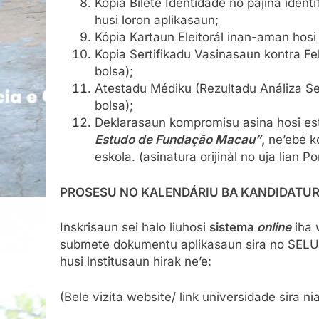
Kópia Bilete Identidade no pájina iden
husi loron aplikasaun;
Kópia Kartaun Eleitorál inan-aman hosi 
Kopia Sertifikadu Vasinasaun kontra Fe
bolsa);
Atestadu Médiku (Rezultadu Análiza Ser
bolsa);
Deklarasaun kompromisu asina hosi est
Estudo de Fundação Macau”
,
ne’ebé k
eskola. (asinatura orijinál no uja lian Po
PROSESU NO KALENDÁRIU BA KANDIDATU
Inskrisaun sei halo liuhosi
sistema
online
iha 
submete dokumentu aplikasaun sira no SELU T
husi lnstitusaun hirak ne’e:
(Bele vizita website/ link universidade sira 