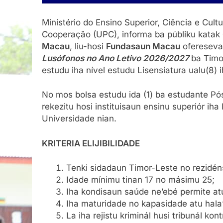
Ministério do Ensino Superior, Ciência e Cul
Cooperação (UPC), informa ba públiku katak
Macau
, liu-hosi
Fundasaun Macau
ofereseva
Lusófonos no Ano Letivo 2026/2027
ba Timo
estudu iha nível estudu Lisensiatura ualu(8) 
No mos bolsa estudu ida (1) ba estudante Pó
rekezitu hosi instituisaun ensinu superiór iha
Universidade nian.
KRITERIA ELI
Tenki sidadaun Timor-Leste no rezidéns
Idade mínimu tinan 17 no másimu 25;
Iha kondisaun saúde ne’ebé permite atu 
Iha maturidade no kapasidade atu hala’o
La iha rejistu kriminál husi tribunál kon