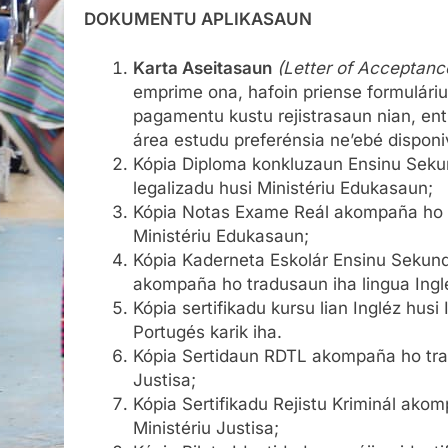
DOKUMENTU APLIKASAUN
Karta Aseitasaun
(Letter of Acceptanc
emprime ona, hafoin priense formulári
pagamentu kustu rejistrasaun nian, entr
área estudu preferénsia ne’ebé disponiv
Kópia Diploma konkluzaun Ensinu Sekun
legalizadu husi Ministériu Edukasaun;
Kópia Notas Exame Reál akompaña ho tr
Ministériu Edukasaun;
Kópia Kaderneta Eskolár Ensinu Sekundári
akompaña ho tradusaun iha lingua Inglé
Kópia sertifikadu kursu lian Ingléz husi
Portugés karik iha.
Kópia Sertidaun RDTL akompaña ho tradu
Justisa;
Kópia Sertifikadu Rejistu Kriminál akom
Ministériu Justisa;