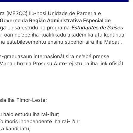
tura (MESCC) liu-hosi Unidade de Parceria e
Governo da Região Administrativa Especial de
ga bolsa estudu ho programa
Estudantes de Países
r-oan ne’ebé iha kualifikadu akadémika atu kontinua
iha estabilesementu ensinu superiór sira iha Macau.
s-graduasaun internasionál sira ne’ebé prense
 Macau ho nia Prosesu Auto-rejistu ba iha link ofisiál
JIBILIDADE
ia iha Timor-Leste;
halo estudu iha rai-li’ur;
 moris independente iha rai-li’ur;
tra kandidatu;