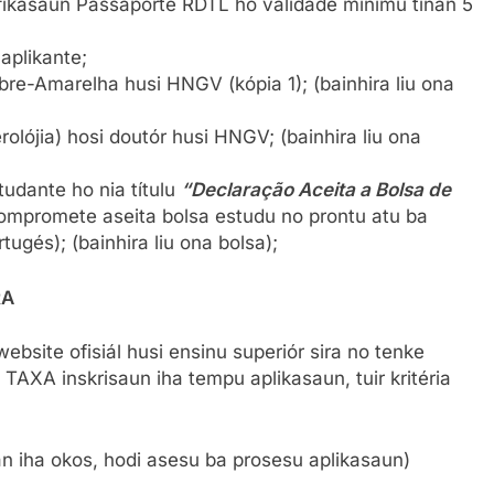
tifikasaun Passaporte RDTL ho validade mínimu tinan 5
aplikante;
bre-Amarelha husi HNGV (kópia 1); (bainhira liu ona
olójia) hosi doutór husi HNGV; (bainhira liu ona
udante ho nia títulu
“Declaração Aceita a Bolsa de
ompromete aseita bolsa estudu no prontu atu ba
rtugés); (bainhira liu ona bolsa);
RA
website ofisiál husi ensinu superiór sira no tenke
AXA inskrisaun iha tempu aplikasaun, tuir kritéria
nian iha okos, hodi asesu ba prosesu aplikasaun)