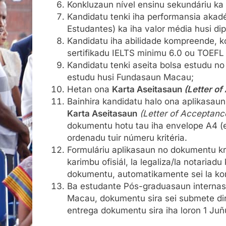
Konkluzaun nível ensinu sekundáriu ka 
Kandidatu tenki iha performansia akad
Estudantes) ka iha valor média husi di
Kandidatu iha abilidade kompreende, ko
sertifikadu IELTS minimu 6.0 ou TOEF
Kandidatu tenki aseita bolsa estudu no
estudu husi Fundasaun Macau;
Hetan ona
Karta Aseitasaun
(Letter o
Bainhira kandidatu halo ona aplikasaun 
Karta Aseitasaun
(Letter of Acceptanc
dokumentu hotu tau iha envelope A4 (ex
ordenadu tuir númeru kritéria.
Formuláriu aplikasaun no dokumentu kri
karimbu ofisiál, la legaliza/la notariadu
dokumentu, automatikamente sei la kon
Ba estudante Pós-graduasaun internasion
Macau, dokumentu sira sei submete dire
entrega dokumentu sira iha loron 1 Ju