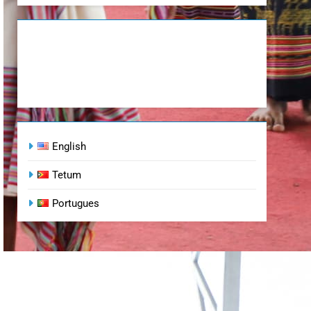
English
Tetum
Portugues