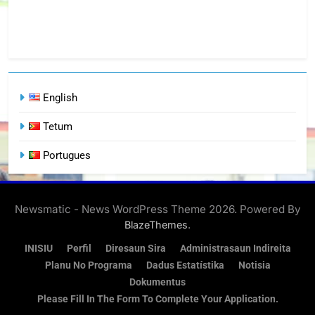
English
Tetum
Portugues
Newsmatic - News WordPress Theme 2026. Powered By
.
BlazeThemes
INISIU
Perfil
Diresaun Sira
Administrasaun Indireita
Planu No Programa
Dadus Estatístika
Notisia
Dokumentus
Please Fill In The Form To Complete Your Application.