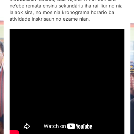
ne’ebé remata ensinu sekundáriu iha rai-liur no nia
lalaok sira, no mos nia kronograma horario ba
atividade inskrisaun no ezame nian.