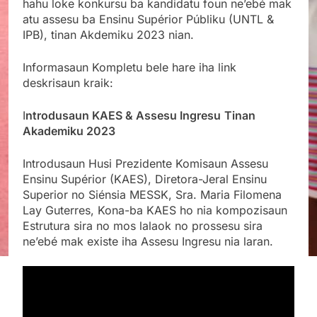
hahu loke konkursu ba kandidatu foun ne’ebé mak
atu assesu ba Ensinu Supérior Públiku (UNTL &
IPB), tinan Akdemiku 2023 nian.
Informasaun Kompletu bele hare iha link
deskrisaun kraik:
I
ntrodusaun KAES & Assesu Ingresu
Tinan
Akademiku 2023
Introdusaun Husi Prezidente Komisaun Assesu
Ensinu Supérior (KAES), Diretora-Jeral Ensinu
Superior no Siénsia MESSK, Sra. Maria Filomena
Lay Guterres, Kona-ba KAES ho nia kompozisaun
Estrutura sira no mos lalaok no prossesu sira
ne’ebé mak existe iha Assesu Ingresu nia laran.