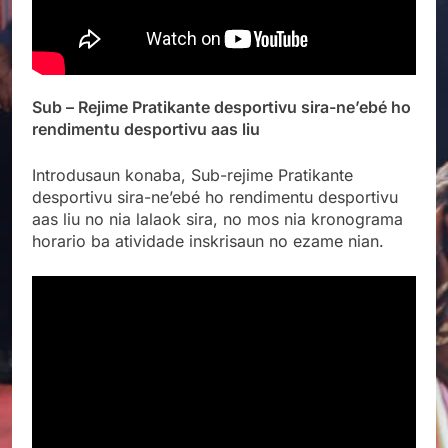
Sub – Rejime Pratikante desportivu sira-ne’ebé ho
rendimentu desportivu aas liu
Introdusaun konaba, Sub-rejime
Pratikante
desportivu sira-ne’ebé ho rendimentu desportivu
aas liu no nia lalaok sira, no mos nia kronograma
horario ba atividade inskrisaun no ezame nian.