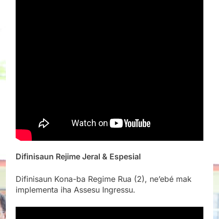
Difinisaun Rejime Jeral & Espesial
Difinisaun Kona-ba Regime Rua (2), ne’ebé mak
implementa iha Assesu Ingressu.