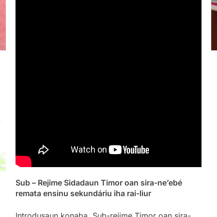
Sub – Rejime Sidadaun Timor oan sira-ne’ebé
remata ensinu sekundáriu iha rai-liur
Introdusaun konaba, Sub-rejime
Timor oan sira-