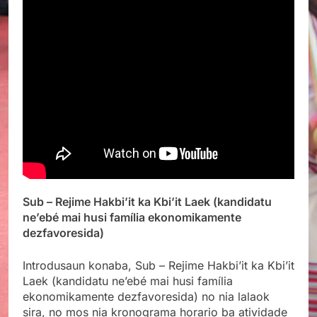
Sub – Rejime Hakbi’it ka Kbi’it Laek (kandidatu
ne’ebé mai husi família ekonomikamente
dezfavoresida)
Introdusaun konaba, Sub – Rejime Hakbi’it ka Kbi’it
Laek (kandidatu ne’ebé mai husi família
ekonomikamente dezfavoresida) no nia lalaok
sira, no mos nia kronograma horario ba atividade