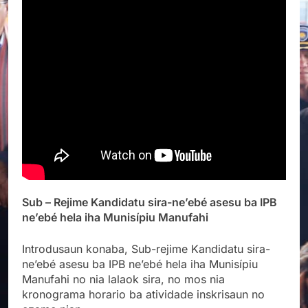
Sub – Rejime Kandidatu sira-ne’ebé asesu ba IPB
ne’ebé hela iha Munisípiu Manufahi
Introdusaun konaba, Sub-rejime
Kandidatu sira-
ne’ebé asesu ba IPB ne’ebé hela iha Munisípiu
Manufahi no nia lalaok sira, no mos nia
kronograma horario ba atividade inskrisaun no