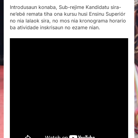
Introdusaun konaba, Sub-rejime
Kandidatu sira-
ne’ebé remata tiha ona kursu husi Ensinu Superiór
no nia lalaok sira, no mos nia kronograma horario
ba atividade inskrisaun no ezame nian.