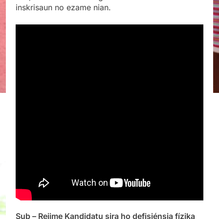
inskrisaun no ezame nian.
Sub – Rejime Kandidatu sira ho defisiénsia fízika