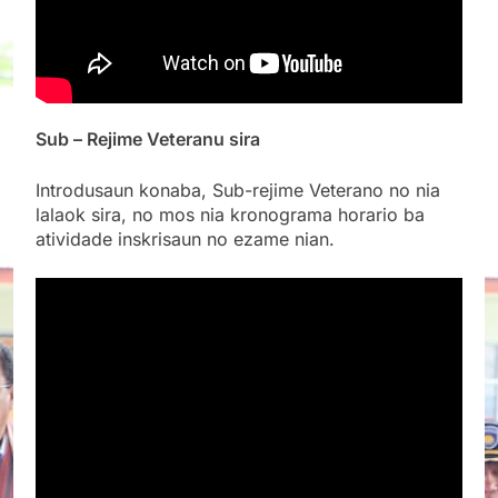
Sub – Rejime Veteranu sira
Introdusaun konaba, Sub-rejime Veterano no nia
lalaok sira, no mos nia kronograma horario ba
atividade inskrisaun no ezame nian.