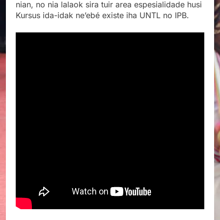
nian, no nia lalaok sira tuir area espesialidade husi
Kursus ida-idak ne’ebé existe iha UNTL no IPB.