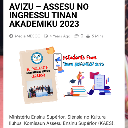
AVIZU – ASSESU NO
INGRESSU TINAN
AKADEMIKU 2023
0
Media MESCC
4 Years Ago
5 Mins
Ministériu Ensinu Supérior, Siénsia no Kultura
liuhusi Komisaun Assesu Ensinu Supérior (KAES),