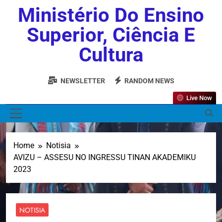
Ministério Do Ensino
Superior, Ciência E
Cultura
NEWSLETTER
RANDOM NEWS
Live Now
MENU
Home
Notisia
AVIZU – ASSESU NO INGRESSU TINAN AKADEMIKU
2023
NOTISIA