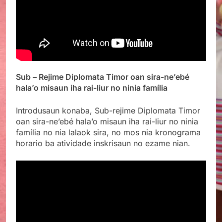
Sub – Rejime Diplomata Timor oan sira-ne’ebé
hala’o misaun iha rai-liur no ninia família
Introdusaun konaba, Sub-rejime
Diplomata Timor
oan sira-ne’ebé hala’o misaun iha rai-liur no ninia
família no nia lalaok sira, no mos nia kronograma
horario ba atividade inskrisaun no ezame nian.